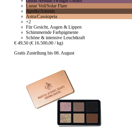
Orion Nebula/Twilight Gleam
Lunar Veil/Solar Flare
Apollo/Artemis
Astra/Cassiopeia
+2
Für Gesicht, Augen & Lippen
Schimmernde Farbpigmente
Schöne & intensive Leuchtkraft
€ 49,50
(€ 16.500,00 / kg)
Gratis Zustellung bis 08. August