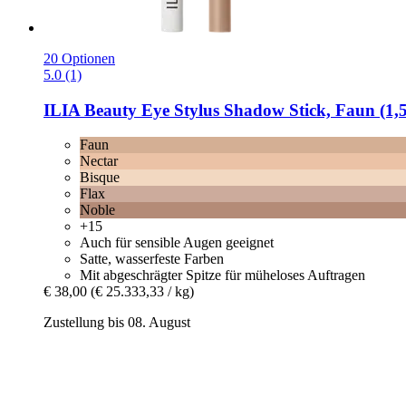
20 Optionen
5.0 (1)
ILIA Beauty
Eye Stylus Shadow Stick, Faun (1,5
Faun
Nectar
Bisque
Flax
Noble
+15
Auch für sensible Augen geeignet
Satte, wasserfeste Farben
Mit abgeschrägter Spitze für müheloses Auftragen
€ 38,00
(€ 25.333,33 / kg)
Zustellung bis 08. August