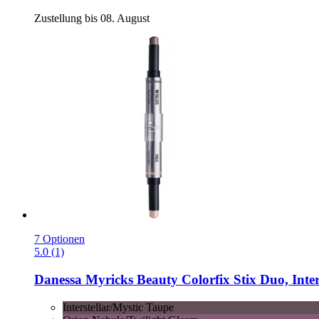
Zustellung bis 08. August
7 Optionen
5.0 (1)
Danessa Myricks Beauty
Colorfix Stix Duo, Inter
Interstellar/Mystic Taupe