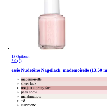
13 Optionen
5.0 (2)
essie
Nudetöne Nagellack, mademoiselle (13,50 m
mademoiselle
sheer luck
not just a pretty face
peak show
marshmallow
+8
Nudetöne