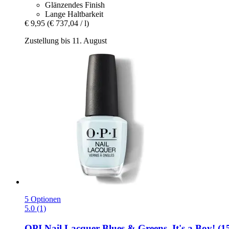
Glänzendes Finish
Lange Haltbarkeit
€ 9,95
(€ 737,04 / l)
Zustellung bis 11. August
5 Optionen
5.0 (1)
OPI
Nail Lacquer Blues & Greens, It's a Boy! (1