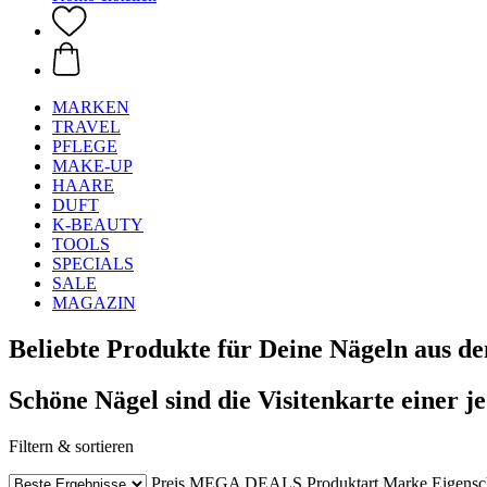
MARKEN
TRAVEL
PFLEGE
MAKE-UP
HAARE
DUFT
K-BEAUTY
TOOLS
SPECIALS
SALE
MAGAZIN
Beliebte Produkte für Deine Nägeln aus d
Schöne Nägel sind die Visitenkarte einer j
Filtern & sortieren
Preis
MEGA DEALS
Produktart
Marke
Eigensc