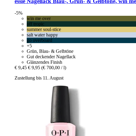
essie
Nagellack Blau-​, Grün-​ & Gelbtöne, win me
-5%
win me over
off tropic
summer soul-stice
salt water happy
go overboard
+5
Grün, Blau- & Gelbtöne
Gut deckender Nagellack
Glänzendes Finish
€ 9,45
€ 9,95
(€ 700,00 / l)
Zustellung bis 11. August