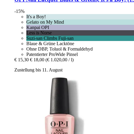
-15%
It's a Boy!
Gelato on My Mind
Kanpai OPI
Less is Norse
Suzi-san Climbs Fuji-san
Blaue & Grüne Lacktöne
Ohne DBP, Toluol & Formaldehyd
Patentierter ProWide Pinsel
€ 15,30
€ 18,00
(€ 1.020,00 / l)
Zustellung bis 11. August