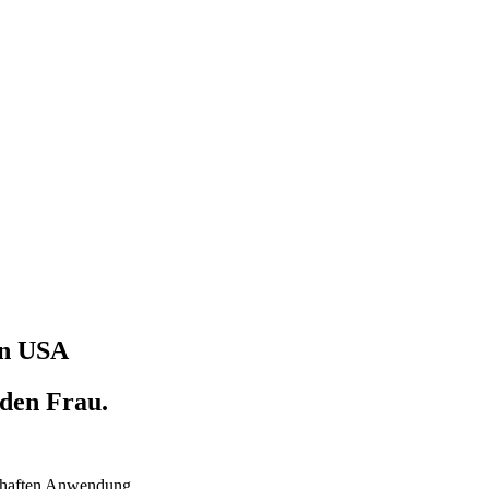
en USA
eden Frau.
haften
Anwendung