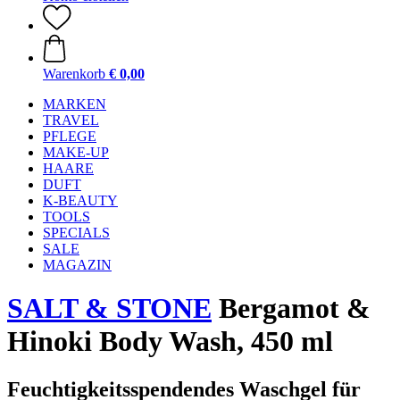
Warenkorb
€ 0,00
MARKEN
TRAVEL
PFLEGE
MAKE-UP
HAARE
DUFT
K-BEAUTY
TOOLS
SPECIALS
SALE
MAGAZIN
SALT & STONE
Bergamot &
Hinoki Body Wash, 450 ml
Feuchtigkeitsspendendes Waschgel für