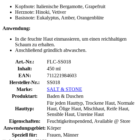
Kopfnote: Italienische Bergamotte, Grapefruit
Herznote: Hinoki, Vetiver
Basisnote: Eukalyptus, Amber, Orangenblüte
Anwendung:
In die feuchte Haut einmassieren, um einen reichhaltigen
Schaum zu erhalten.
Anschließend gründlich abwaschen.
Art.-Nr.:
FLC-SS018
Inhalt:
450 ml
EAN:
711221984603
Hersteller-Nr.:
SS018
Marke:
SALT & STONE
Produktart:
Baden & Duschen
Für jeden Hauttyp, Trockene Haut, Normale
Hauttyp:
Haut, Ölige Haut, Mischhaut, Reife Haut,
Sensible Haut, Unreine Haut
Eigenschaften:
Feuchtigkeitsspendend, Available @ Store
Anwendungsgebiet:
Körper
Speziell für:
Frauen, Männer