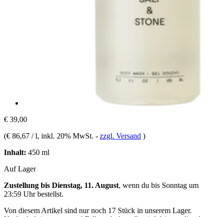
€ 39,00
(
€ 86,67 / l
, inkl. 20% MwSt.
-
zzgl. Versand
)
Inhalt:
450 ml
Auf Lager
Zustellung bis Dienstag, 11. August
, wenn du bis
Sonntag um
23:59 Uhr
bestellst.
Von diesem Artikel sind nur noch 17 Stück in unserem Lager.