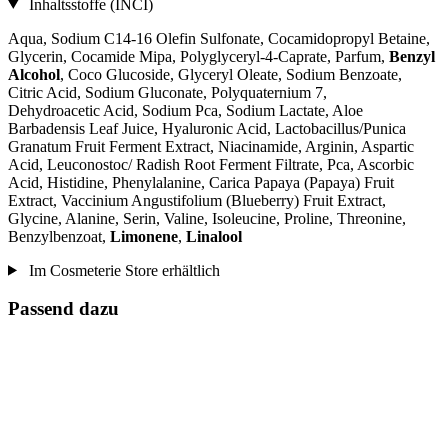
Inhaltsstoffe (INCI)
Aqua, Sodium C14-16 Olefin Sulfonate, Cocamidopropyl Betaine,
Glycerin, Cocamide Mipa, Polyglyceryl-4-Caprate, Parfum,
Benzyl
Alcohol
, Coco Glucoside, Glyceryl Oleate, Sodium Benzoate,
Citric Acid, Sodium Gluconate, Polyquaternium 7,
Dehydroacetic Acid, Sodium Pca, Sodium Lactate, Aloe
Barbadensis Leaf Juice, Hyaluronic Acid, Lactobacillus/Punica
Granatum Fruit Ferment Extract, Niacinamide, Arginin, Aspartic
Acid, Leuconostoc/ Radish Root Ferment Filtrate, Pca, Ascorbic
Acid, Histidine, Phenylalanine, Carica Papaya (Papaya) Fruit
Extract, Vaccinium Angustifolium (Blueberry) Fruit Extract,
Glycine, Alanine, Serin, Valine, Isoleucine, Proline, Threonine,
Benzylbenzoat,
Limonene
,
Linalool
Im Cosmeterie Store erhältlich
Passend dazu