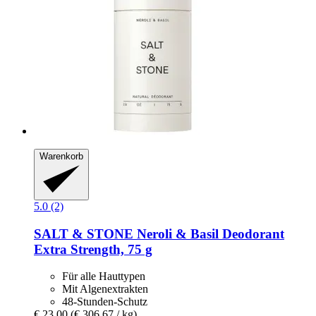
Warenkorb
5.0 (2)
SALT & STONE
Neroli & Basil Deodorant
Extra Strength, 75 g
Für alle Hauttypen
Mit Algenextrakten
48-Stunden-Schutz
€ 23,00
(€ 306,67 / kg)