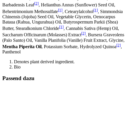
[2]
Barbadensis Leaf
, Helianthus Annus (Sunflower) Seed Oil,
[1]
[1]
Behentrimonium Methosulfate
, Cetearylalcohol
, Simmondsia
Chinensis (Jojoba) Seed Oil, Vegetable Glycerin, Oenocarpus
Bataua (Rahua, Ungurahua) Oil, Butyrospermum Parkii (Shea)
[1]
Butter, Stearalkonium Chloride
, Cannabis Sativa (Hemp) Oil,
[2]
Saccharum Officinarum (Molasses) Extract
, Bursera Graveolens
(Palo Santo) Oil, Vanilla Planifolia (Vanille) Fruit Extract, Glycine,
[2]
Mentha Piperita Oil
, Potassium Sorbate, Hydrolyzed Quinoa
,
Panthenol
Denotes plant derived ingredient.
Bio
Passend dazu