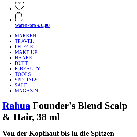
Warenkorb
€ 0,00
MARKEN
TRAVEL
PFLEGE
MAKE-UP
HAARE
DUFT
K-BEAUTY
TOOLS
SPECIALS
SALE
MAGAZIN
Rahua
Founder's Blend Scalp
& Hair, 38 ml
Von der Kopfhaut bis in die Spitzen