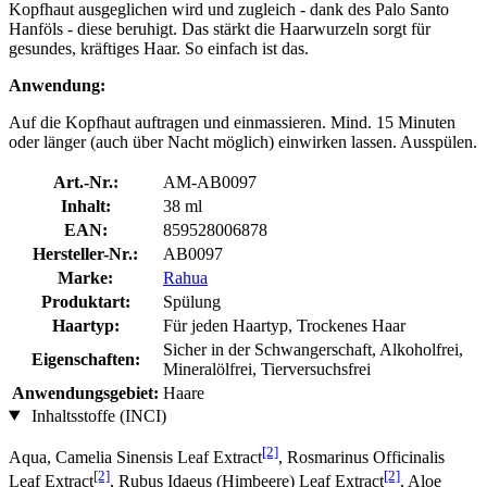
Kopfhaut ausgeglichen wird und zugleich - dank des Palo Santo
Hanföls - diese beruhigt. Das stärkt die Haarwurzeln sorgt für
gesundes, kräftiges Haar. So einfach ist das.
Anwendung:
Auf die Kopfhaut auftragen und einmassieren. Mind. 15 Minuten
oder länger (auch über Nacht möglich) einwirken lassen. Ausspülen.
Art.-Nr.:
AM-AB0097
Inhalt:
38 ml
EAN:
859528006878
Hersteller-Nr.:
AB0097
Marke:
Rahua
Produktart:
Spülung
Haartyp:
Für jeden Haartyp, Trockenes Haar
Sicher in der Schwangerschaft, Alkoholfrei,
Eigenschaften:
Mineralölfrei, Tierversuchsfrei
Anwendungsgebiet:
Haare
Inhaltsstoffe (INCI)
[2]
Aqua, Camelia Sinensis Leaf Extract
, Rosmarinus Officinalis
[2]
[2]
Leaf Extract
, Rubus Idaeus (Himbeere) Leaf Extract
, Aloe