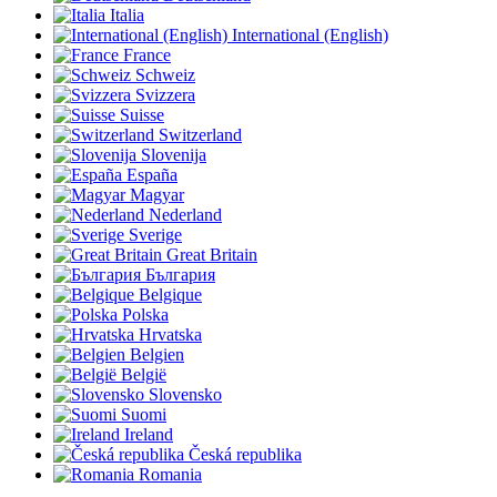
Italia
International (English)
France
Schweiz
Svizzera
Suisse
Switzerland
Slovenija
España
Magyar
Nederland
Sverige
Great Britain
България
Belgique
Polska
Hrvatska
Belgien
België
Slovensko
Suomi
Ireland
Česká republika
Romania