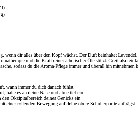
 l)
kg)
ung, wenn dir alles über den Kopf wächst. Der Duft beinhaltet Lavendel
Aromatherapie und die Kraft reiner ätherischer Öle stützt. Greif also 
tasche, sodass du die Aroma-Pflege immer und überall hin mitnehmen k
uft, wann immer du dich danach fühlst.
f, halte es an deine Nase und atme tief ein.
 den Okzipitalbereich deines Genicks ein.
it einer rollenden Bewegung auf deine obere Schulterpartie aufträgst. Z