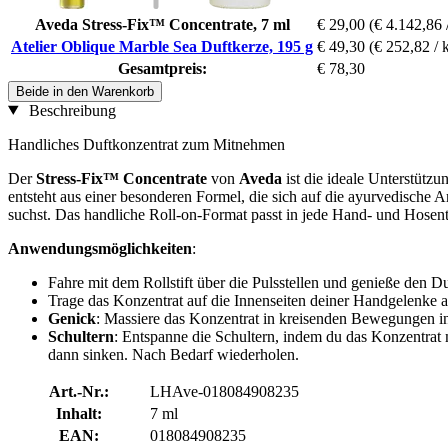
Aveda Stress-Fix™ Concentrate, 7 ml
€ 29,00
(€ 4.142,86 /
Atelier Oblique Marble Sea Duftkerze, 195 g
€ 49,30
(€ 252,82 / 
Gesamtpreis:
€ 78,30
Beide in den Warenkorb
Beschreibung
Handliches Duftkonzentrat zum Mitnehmen
Der
Stress-Fix™ Concentrate
von
Aveda
ist die ideale Unterstütz
entsteht aus einer besonderen Formel, die sich auf die ayurvedische 
suchst. Das handliche Roll-on-Format passt in jede Hand- und Hosen
Anwendungsmöglichkeiten
:
Fahre mit dem Rollstift über die Pulsstellen und genieße den D
Trage das Konzentrat auf die Innenseiten deiner Handgelenke au
Genick
: Massiere das Konzentrat in kreisenden Bewegungen in
Schultern
: Entspanne die Schultern, indem du das Konzentrat m
dann sinken. Nach Bedarf wiederholen.
Art.-Nr.:
LHAve-018084908235
Inhalt:
7 ml
EAN:
018084908235