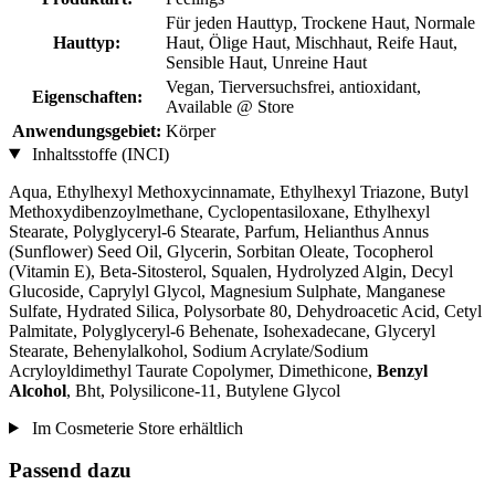
Für jeden Hauttyp, Trockene Haut, Normale
Hauttyp:
Haut, Ölige Haut, Mischhaut, Reife Haut,
Sensible Haut, Unreine Haut
Vegan, Tierversuchsfrei, antioxidant,
Eigenschaften:
Available @ Store
Anwendungsgebiet:
Körper
Inhaltsstoffe (INCI)
Aqua, Ethylhexyl Methoxycinnamate, Ethylhexyl Triazone, Butyl
Methoxydibenzoylmethane, Cyclopentasiloxane, Ethylhexyl
Stearate, Polyglyceryl-6 Stearate, Parfum, Helianthus Annus
(Sunflower) Seed Oil, Glycerin, Sorbitan Oleate, Tocopherol
(Vitamin E), Beta-Sitosterol, Squalen, Hydrolyzed Algin, Decyl
Glucoside, Caprylyl Glycol, Magnesium Sulphate, Manganese
Sulfate, Hydrated Silica, Polysorbate 80, Dehydroacetic Acid, Cetyl
Palmitate, Polyglyceryl-6 Behenate, Isohexadecane, Glyceryl
Stearate, Behenylalkohol, Sodium Acrylate/Sodium
Acryloyldimethyl Taurate Copolymer, Dimethicone,
Benzyl
Alcohol
, Bht, Polysilicone-11, Butylene Glycol
Im Cosmeterie Store erhältlich
Passend dazu