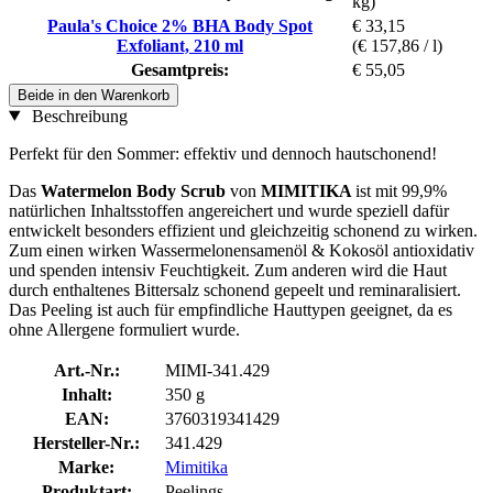
kg)
Paula's Choice 2% BHA Body Spot
€ 33,15
Exfoliant, 210 ml
(€ 157,86 / l)
Gesamtpreis:
€ 55,05
Beide in den Warenkorb
Beschreibung
Perfekt für den Sommer: effektiv und dennoch hautschonend!
Das
Watermelon Body Scrub
von
MIMITIKA
ist mit 99,9%
natürlichen Inhaltsstoffen angereichert und wurde speziell dafür
entwickelt besonders effizient und gleichzeitig schonend zu wirken.
Zum einen wirken Wassermelonensamenöl & Kokosöl antioxidativ
und spenden intensiv Feuchtigkeit. Zum anderen wird die Haut
durch enthaltenes Bittersalz schonend gepeelt und reminaralisiert.
Das Peeling ist auch für empfindliche Hauttypen geeignet, da es
ohne Allergene formuliert wurde.
Art.-Nr.:
MIMI-341.429
Inhalt:
350 g
EAN:
3760319341429
Hersteller-Nr.:
341.429
Marke:
Mimitika
Produktart:
Peelings