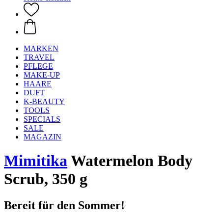
MARKEN
TRAVEL
PFLEGE
MAKE-UP
HAARE
DUFT
K-BEAUTY
TOOLS
SPECIALS
SALE
MAGAZIN
Mimitika
Watermelon Body
Scrub, 350 g
Bereit für den Sommer!