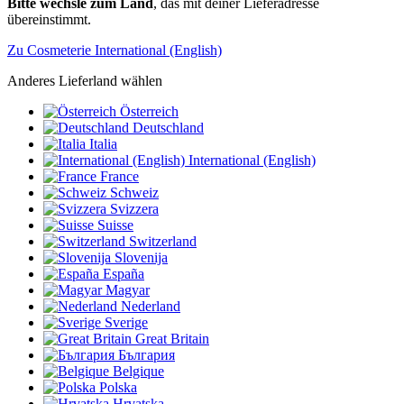
Bitte wechsle zum Land
, das mit deiner Lieferadresse
übereinstimmt.
Zu Cosmeterie International (English)
Anderes Lieferland wählen
Österreich
Deutschland
Italia
International (English)
France
Schweiz
Svizzera
Suisse
Switzerland
Slovenija
España
Magyar
Nederland
Sverige
Great Britain
България
Belgique
Polska
Hrvatska