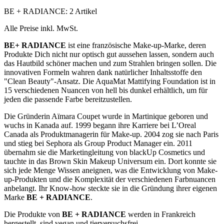
BE + RADIANCE: 2 Artikel
Alle Preise inkl. MwSt.
BE+ RADIANCE
ist eine französische Make-up-Marke, deren
Produkte Dich nicht nur optisch gut aussehen lassen, sondern auch
das Hautbild schöner machen und zum Strahlen bringen sollen. Die
innovativen Formeln wahren dank natürlicher Inhaltsstoffe den
"Clean Beauty"-Ansatz. Die AquaMat Mattifying Foundation ist in
15 verschiedenen Nuancen von hell bis dunkel erhältlich, um für
jeden die passende Farbe bereitzustellen.
Die Gründerin Aïmara Coupet wurde in Martinique geboren und
wuchs in Kanada auf. 1999 begann ihre Karriere bei L’Oreal
Canada als Produktmanagerin für Make-up. 2004 zog sie nach Paris
und stieg bei Sephora als Group Product Manager ein. 2011
übernahm sie die Marketingleitung von blackUp Cosmetics und
tauchte in das Brown Skin Makeup Universum ein. Dort konnte sie
sich jede Menge Wissen aneignen, was die Entwicklung von Make-
up-Produkten und die Komplexität der verschiedenen Farbnuancen
anbelangt. Ihr Know-how steckte sie in die Gründung ihrer eigenen
Marke
BE + RADIANCE
.
Die Produkte von
BE + RADIANCE
werden in Frankreich
hergestellt, sind vegan und tierversuchsfrei.