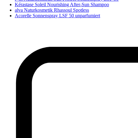
Kérastase Soleil Nourishing After-Sun Shampoo
alva Naturkosmetik Rhassoul Spotless
Acorelle Sonnenspray LSF 50 unparfumiert