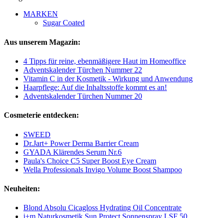
MARKEN
Sugar Coated
Aus unserem Magazin:
4 Tipps für reine, ebenmäßigere Haut im Homeoffice
Adventskalender Türchen Nummer 22
Vitamin C in der Kosmetik - Wirkung und Anwendung
Haarpflege: Auf die Inhaltsstoffe kommt es an!
Adventskalender Türchen Nummer 20
Cosmeterie entdecken:
SWEED
Dr.Jart+ Power Derma Barrier Cream
GYADA Klärendes Serum Nr.6
Paula's Choice C5 Super Boost Eye Cream
Wella Professionals Invigo Volume Boost Shampoo
Neuheiten:
Blond Absolu Cicagloss Hydrating Oil Concentrate
i+m Naturkosmetik Sun Protect Sonnenspray LSF 50