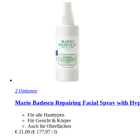
2 Optionen
Mario Badescu
Repairing Facial Spray with Hyp
Für alle Hauttypen
Für Gesicht & Körper
Auch für Oberflächen
€ 21,00
(€ 177,97 / l)