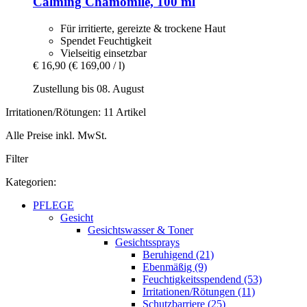
Calming Chamomile, 100 ml
Für irritierte, gereizte & trockene Haut
Spendet Feuchtigkeit
Vielseitig einsetzbar
€ 16,90
(€ 169,00 / l)
Zustellung bis 08. August
Irritationen/Rötungen: 11 Artikel
Alle Preise inkl. MwSt.
Filter
Kategorien:
PFLEGE
Gesicht
Gesichtswasser & Toner
Gesichtssprays
Beruhigend (21)
Ebenmäßig (9)
Feuchtigkeitsspendend (53)
Irritationen/Rötungen (11)
Schutzbarriere (25)