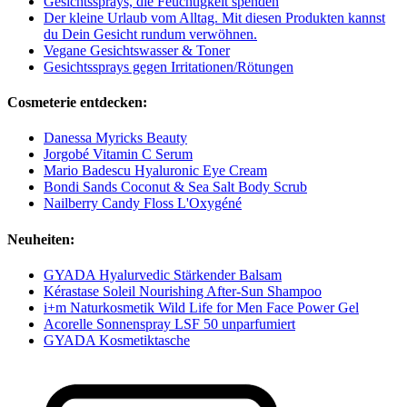
Gesichtssprays, die Feuchtigkeit spenden
Der kleine Urlaub vom Alltag. Mit diesen Produkten kannst
du Dein Gesicht rundum verwöhnen.
Vegane Gesichtswasser & Toner
Gesichtssprays gegen Irritationen/Rötungen
Cosmeterie entdecken:
Danessa Myricks Beauty
Jorgobé Vitamin C Serum
Mario Badescu Hyaluronic Eye Cream
Bondi Sands Coconut & Sea Salt Body Scrub
Nailberry Candy Floss L'Oxygéné
Neuheiten:
GYADA Hyalurvedic Stärkender Balsam
Kérastase Soleil Nourishing After-Sun Shampoo
i+m Naturkosmetik Wild Life for Men Face Power Gel
Acorelle Sonnenspray LSF 50 unparfumiert
GYADA Kosmetiktasche