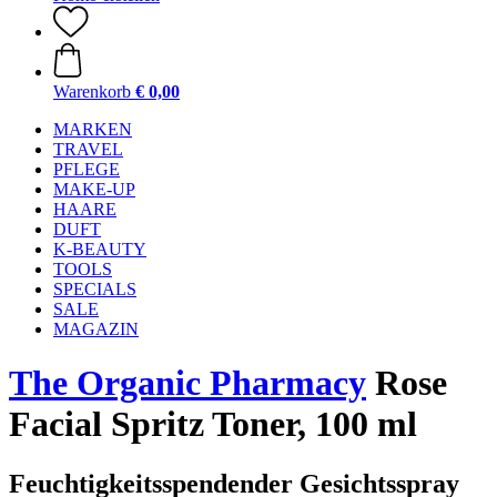
Warenkorb
€ 0,00
MARKEN
TRAVEL
PFLEGE
MAKE-UP
HAARE
DUFT
K-BEAUTY
TOOLS
SPECIALS
SALE
MAGAZIN
The Organic Pharmacy
Rose
Facial Spritz Toner, 100 ml
Feuchtigkeitsspendender Gesichtsspray