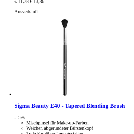
€ 11,78
€ 13,86
Ausverkauft
Sigma Beauty
E40 -​ Tapered Blending Brush
-15%
Mischpinsel für Make-up-Farben
Weicher, abgerundeter Bürstenkopf
Tolle Farbübergänge gestalten