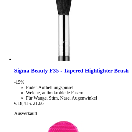
Sigma Beauty
F35 -​ Tapered Highlighter Brush
-15%
Puder-Aufhelllungspinsel
Weiche, antimikrobielle Fasern
Für Wange, Stirn, Nase, Augenwinkel
€ 18,41
€ 21,66
Ausverkauft