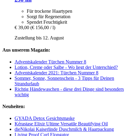
Für trockene Haartypen
Sorgt für Regeneration
Spendet Feuchtigkeit
€ 39,00
(€ 156,00 / l)
Zustellung bis 12. August
Aus unserem Magazin:
Adventskalender Türchen Nummer 8
Lotion, Creme oder Salbe - Wo liegt der Unterschied?
Adventskalender 2021: Türchen Nummer 8
Sommer, Sonne, Sonnenschein - 3 Tipps für Deinen
Strandurlaub
Richtig Händewaschen - diese drei Dinge sind besonders
wichtig
Neuheiten:
GYADA Detox Gesichtsmaske
Kérastase Elixir Ultime Versatile Beautifying Oil
dieNikolai Kaiserlinde Duschmilch & Haarpackung
Living Proof Curl Elongator