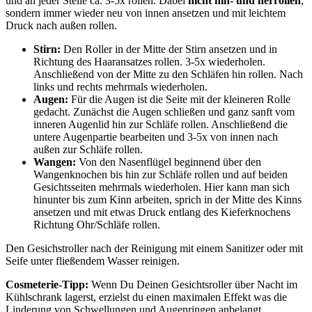
und an jeder Stelle ca. 3-5x rollen. Dabei
nicht hin- und herrollen
,
sondern immer wieder neu von innen ansetzen und mit leichtem
Druck nach außen rollen.
Stirn:
Den Roller in der Mitte der Stirn ansetzen und in
Richtung des Haaransatzes rollen. 3-5x wiederholen.
Anschließend von der Mitte zu den Schläfen hin rollen. Nach
links und rechts mehrmals wiederholen.
Augen:
Für die Augen ist die Seite mit der kleineren Rolle
gedacht. Zunächst die Augen schließen und ganz sanft vom
inneren Augenlid hin zur Schläfe rollen. Anschließend die
untere Augenpartie bearbeiten und 3-5x von innen nach
außen zur Schläfe rollen.
Wangen:
Von den Nasenflügel beginnend über den
Wangenknochen bis hin zur Schläfe rollen und auf beiden
Gesichtsseiten mehrmals wiederholen. Hier kann man sich
hinunter bis zum Kinn arbeiten, sprich in der Mitte des Kinns
ansetzen und mit etwas Druck entlang des Kieferknochens
Richtung Ohr/Schläfe rollen.
Den Gesichstroller nach der Reinigung mit einem Sanitizer oder mit
Seife unter fließendem Wasser reinigen.
Cosmeterie-Tipp:
Wenn Du Deinen Gesichtsroller über Nacht im
Kühlschrank lagerst, erzielst du einen maximalen Effekt was die
Linderung von Schwellungen und Augenringen anbelangt.