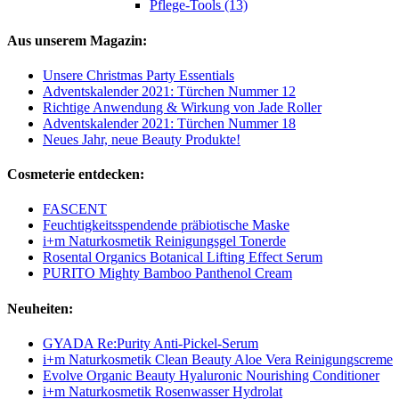
Pflege-Tools (13)
Aus unserem Magazin:
Unsere Christmas Party Essentials
Adventskalender 2021: Türchen Nummer 12
Richtige Anwendung & Wirkung von Jade Roller
Adventskalender 2021: Türchen Nummer 18
Neues Jahr, neue Beauty Produkte!
Cosmeterie entdecken:
FASCENT
Feuchtigkeitsspendende präbiotische Maske
i+m Naturkosmetik Reinigungsgel Tonerde
Rosental Organics Botanical Lifting Effect Serum
PURITO Mighty Bamboo Panthenol Cream
Neuheiten:
GYADA Re:Purity Anti-Pickel-Serum
i+m Naturkosmetik Clean Beauty Aloe Vera Reinigungscreme
Evolve Organic Beauty Hyaluronic Nourishing Conditioner
i+m Naturkosmetik Rosenwasser Hydrolat