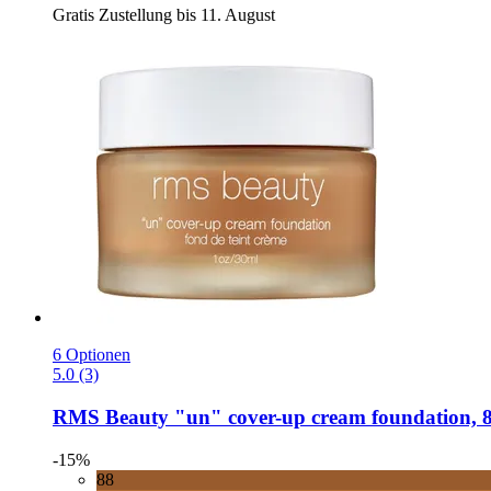
Gratis Zustellung bis 11. August
6 Optionen
5.0 (3)
RMS Beauty
"un" cover-​up cream foundation, 8
-15%
88