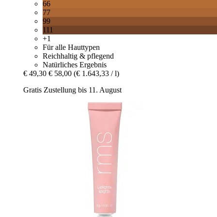
66
77
99
111
+1
Für alle Hauttypen
Reichhaltig & pflegend
Natürliches Ergebnis
€ 49,30
€ 58,00
(€ 1.643,33 / l)
Gratis Zustellung bis 11. August