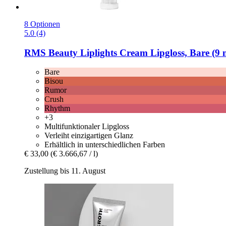
8 Optionen
5.0 (4)
RMS Beauty
Liplights Cream Lipgloss, Bare (9 
Bare
Bisou
Rumor
Crush
Rhythm
+3
Multifunktionaler Lipgloss
Verleiht einzigartigen Glanz
Erhältlich in unterschiedlichen Farben
€ 33,00
(€ 3.666,67 / l)
Zustellung bis 11. August