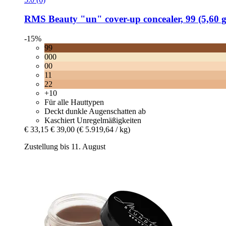
RMS Beauty
"un" cover-​up concealer, 99 (5,60 g
-15%
99
000
00
11
22
+10
Für alle Hauttypen
Deckt dunkle Augenschatten ab
Kaschiert Unregelmäßigkeiten
€ 33,15
€ 39,00
(€ 5.919,64 / kg)
Zustellung bis 11. August