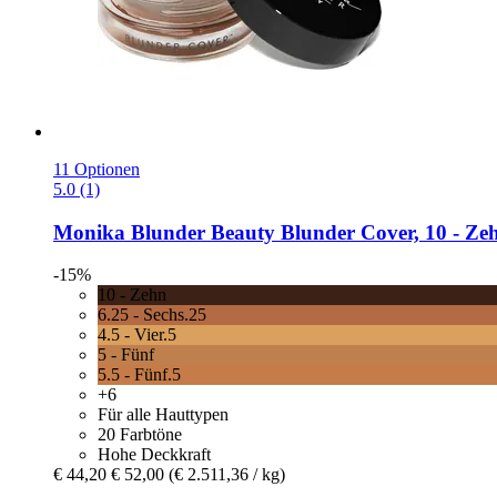
11 Optionen
5.0 (1)
Monika Blunder Beauty
Blunder Cover, 10 -​ Zeh
-15%
10 - Zehn
6.25 - Sechs.25
4.5 - Vier.5
5 - Fünf
5.5 - Fünf.5
+6
Für alle Hauttypen
20 Farbtöne
Hohe Deckkraft
€ 44,20
€ 52,00
(€ 2.511,36 / kg)