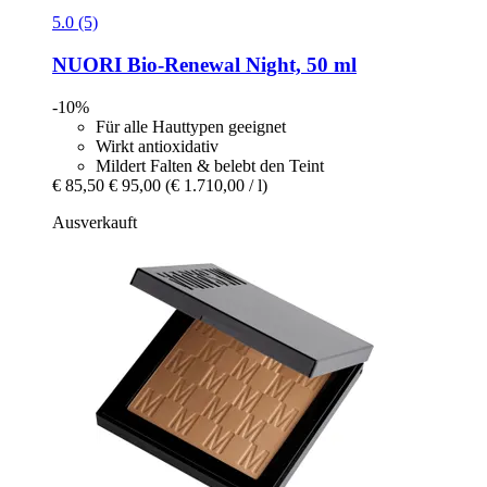
5.0 (5)
NUORI
Bio-​Renewal Night, 50 ml
-10%
Für alle Hauttypen geeignet
Wirkt antioxidativ
Mildert Falten & belebt den Teint
€ 85,50
€ 95,00
(€ 1.710,00 / l)
Ausverkauft