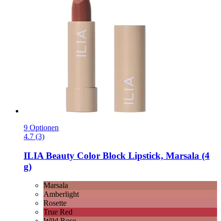
9 Optionen
4.7 (3)
ILIA Beauty
Color Block Lipstick, Marsala (4
g)
Marsala
Amberlight
Rosette
True Red
Wild Rose