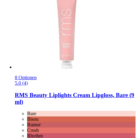
8 Optionen
5.0 (4)
RMS Beauty
Liplights Cream Lipgloss, Bare (9
ml)
Bare
Bisou
Rumor
Crush
Rhythm