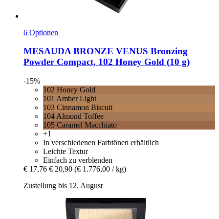
6 Optionen
MESAUDA
BRONZE VENUS Bronzing
Powder Compact, 102 Honey Gold (10 g)
-15%
102 Honey Gold
101 Amber Light
103 Cinnamon Biscuit
104 Almond Toffee
105 Caramel Macchiato
+1
In verschiedenen Farbtönen erhältlich
Leichte Textur
Einfach zu verblenden
€ 17,76
€ 20,90
(€ 1.776,00 / kg)
Zustellung bis 12. August