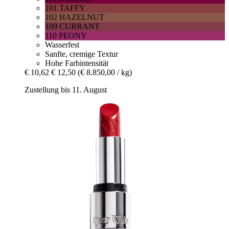
101 TAFFY
102 HAZELNUT
109 CURRANT
110 PEONY
Wasserfest
Sanfte, cremige Textur
Hohe Farbintensität
€ 10,62
€ 12,50
(€ 8.850,00 / kg)
Zustellung bis 11. August