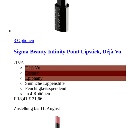
3 Optionen
Sigma Beauty
Infinity Point Lipstick, Déjà Vu
-15%
Déjà Vu
Ecstasy
Epiphany
Sinnliche Lippenstifte
Feuchtigkeitsspendend
In 4 Rottönen
€ 18,41
€ 21,66
Zustellung bis 11. August