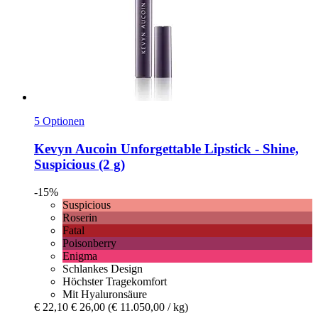
5 Optionen
Kevyn Aucoin
Unforgettable Lipstick -​ Shine,
Suspicious (2 g)
-15%
Suspicious
Roserin
Fatal
Poisonberry
Enigma
Schlankes Design
Höchster Tragekomfort
Mit Hyaluronsäure
€ 22,10
€ 26,00
(€ 11.050,00 / kg)