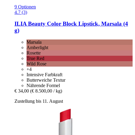
9 Optionen
4.7 (3)
ILIA Beauty
Color Block Lipstick, Marsala (4
g)
Marsala
Amberlight
Rosette
True Red
Wild Rose
+4
Intensive Farbkraft
Butterweiche Textur
Nährende Formel
€ 34,00
(€ 8.500,00 / kg)
Zustellung bis 11. August