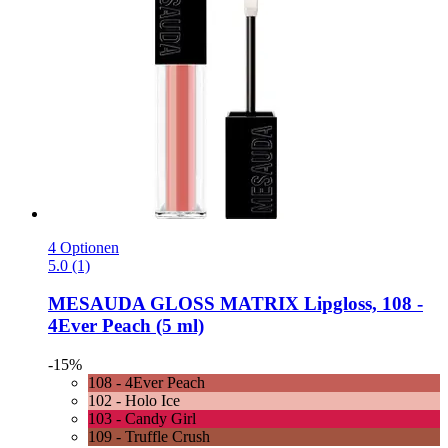
4 Optionen
5.0 (1)
MESAUDA
GLOSS MATRIX Lipgloss, 108 -​
4Ever Peach (5 ml)
-15%
108 - 4Ever Peach
102 - Holo Ice
103 - Candy Girl
109 - Truffle Crush