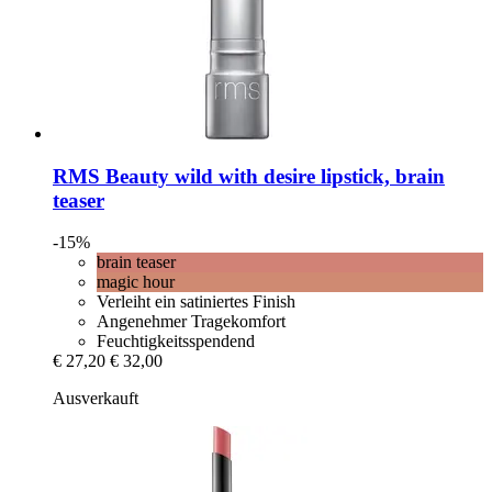
RMS Beauty
wild with desire lipstick, brain
teaser
-15%
brain teaser
magic hour
Verleiht ein satiniertes Finish
Angenehmer Tragekomfort
Feuchtigkeitsspendend
€ 27,20
€ 32,00
Ausverkauft