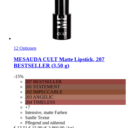
12 Optionen
MESAUDA
CULT Matte Lipstick, 207
BESTSELLER (3,50 g)
-15%
207 BESTSELLER
201 STATEMENT
202 IMPECCABLE
203 ANGELIC
204 TIMELESS
+7
Intensive, matte Farben
Sanfte Textur
Pflegend und nährend
€ 13,51
€ 15,90
(€ 3.860,00 / kg)