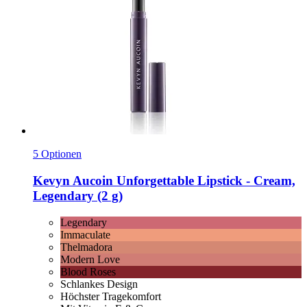
5 Optionen
Kevyn Aucoin
Unforgettable Lipstick -​ Cream,
Legendary (2 g)
Legendary
Immaculate
Thelmadora
Modern Love
Blood Roses
Schlankes Design
Höchster Tragekomfort