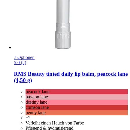
7 Optionen
5.0 (2)
RMS Beauty
tinted daily lip balm, peacock lane
(4,50 g)
peacock lane
passion lane
destiny lane
crimson lane
penny lane
+2
Verleiht einen Hauch von Farbe
Pflegend & hydratisierend