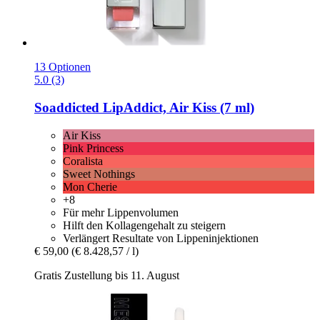
13 Optionen
5.0 (3)
Soaddicted
LipAddict, Air Kiss (7 ml)
Air Kiss
Pink Princess
Coralista
Sweet Nothings
Mon Cherie
+8
Für mehr Lippenvolumen
Hilft den Kollagengehalt zu steigern
Verlängert Resultate von Lippeninjektionen
€ 59,00
(€ 8.428,57 / l)
Gratis Zustellung bis 11. August