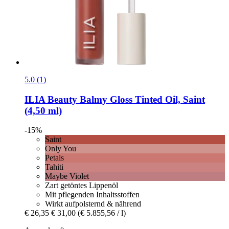
5.0 (1)
ILIA Beauty
Balmy Gloss Tinted Oil, Saint
(4,50 ml)
-15%
Saint
Only You
Petals
Tahiti
Maybe Violet
Zart getöntes Lippenöl
Mit pflegenden Inhaltsstoffen
Wirkt aufpolsternd & nährend
€ 26,35
€ 31,00
(€ 5.855,56 / l)