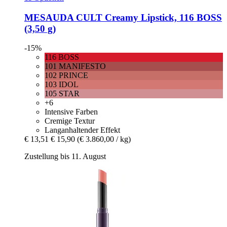
MESAUDA
CULT Creamy Lipstick, 116 BOSS
(3,50 g)
-15%
116 BOSS
101 MANIFESTO
102 PRINCE
103 IDOL
105 STAR
+6
Intensive Farben
Cremige Textur
Langanhaltender Effekt
€ 13,51
€ 15,90
(€ 3.860,00 / kg)
Zustellung bis 11. August