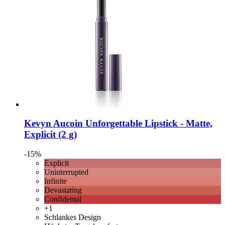
Kevyn Aucoin
Unforgettable Lipstick -​ Matte,
Explicit (2 g)
-15%
Explicit
Uninterrupted
Infinite
Devastating
Confidental
+1
Schlankes Design