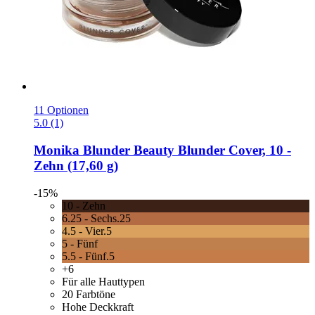
11 Optionen
5.0 (1)
Monika Blunder Beauty
Blunder Cover, 10 -​
Zehn (17,60 g)
-15%
10 - Zehn
6.25 - Sechs.25
4.5 - Vier.5
5 - Fünf
5.5 - Fünf.5
+6
Für alle Hauttypen
20 Farbtöne
Hohe Deckkraft