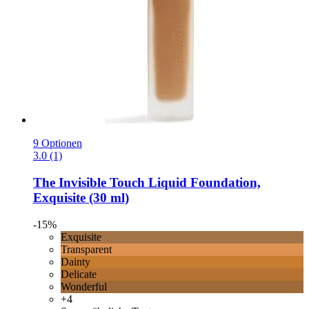
9 Optionen
3.0 (1)
The Invisible Touch Liquid Foundation,
Exquisite (30 ml)
-15%
Exquisite
Transparent
Dainty
Delicate
Wonderful
+4