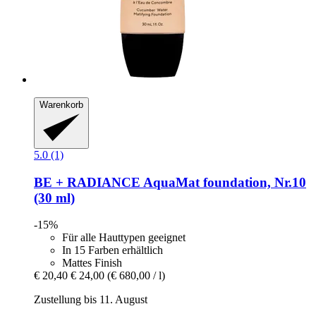
Warenkorb
5.0 (1)
BE + RADIANCE
AquaMat foundation, Nr.10
(30 ml)
-15%
Für alle Hauttypen geeignet
In 15 Farben erhältlich
Mattes Finish
€ 20,40
€ 24,00
(€ 680,00 / l)
Zustellung bis 11. August