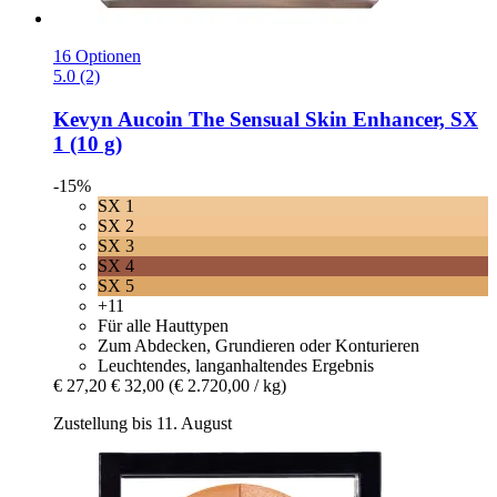
16 Optionen
5.0 (2)
Kevyn Aucoin
The Sensual Skin Enhancer, SX
1 (10 g)
-15%
SX 1
SX 2
SX 3
SX 4
SX 5
+11
Für alle Hauttypen
Zum Abdecken, Grundieren oder Konturieren
Leuchtendes, langanhaltendes Ergebnis
€ 27,20
€ 32,00
(€ 2.720,00 / kg)
Zustellung bis 11. August