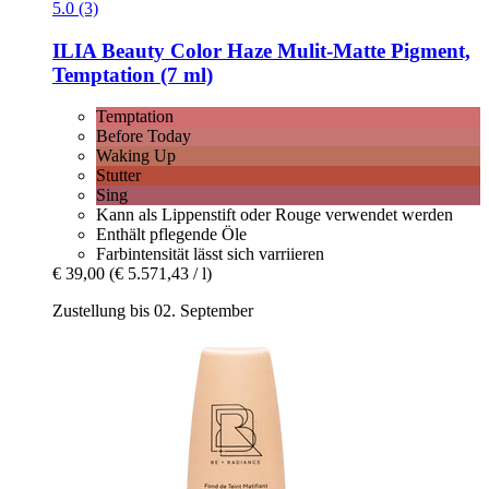
5.0 (3)
ILIA Beauty
Color Haze Mulit-​Matte Pigment,
Temptation (7 ml)
Temptation
Before Today
Waking Up
Stutter
Sing
Kann als Lippenstift oder Rouge verwendet werden
Enthält pflegende Öle
Farbintensität lässt sich varriieren
€ 39,00
(€ 5.571,43 / l)
Zustellung bis 02. September