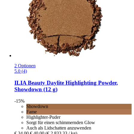
2 Optionen
5.0 (4)
ILIA Beauty
Daylite Highlighting Powder,
Showdown (12 g)
-15%
Showdown
Fame
Highlighter-Puder
Sorgt für einen schimmernden Glow
Auch als Lidschatten anzuwenden
€ 34,00
€ 40,00
(€ 2.833,33 / kg)