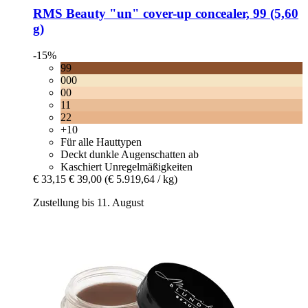
RMS Beauty
"un" cover-​up concealer, 99 (5,60
g)
-15%
99
000
00
11
22
+10
Für alle Hauttypen
Deckt dunkle Augenschatten ab
Kaschiert Unregelmäßigkeiten
€ 33,15
€ 39,00
(€ 5.919,64 / kg)
Zustellung bis 11. August