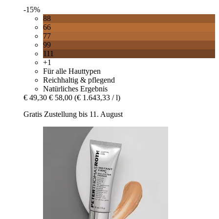
-15%
88
66
77
99
111
+1
Für alle Hauttypen
Reichhaltig & pflegend
Natürliches Ergebnis
€ 49,30
€ 58,00
(€ 1.643,33 / l)
Gratis Zustellung bis 11. August