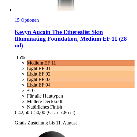
15 Optionen
Kevyn Aucoin
The Etherealist Skin
Illuminating Foundation, Medium EF 11 (28
ml)
-15%
Medium EF 11
Light EF 01
Light EF 02
Light EF 03
Light EF 04
+10
Für alle Hauttypen
Mittlere Deckkraft
Natürliches Finish
€ 42,50
€ 50,00
(€ 1.517,86 / l)
Gratis Zustellung bis 11. August