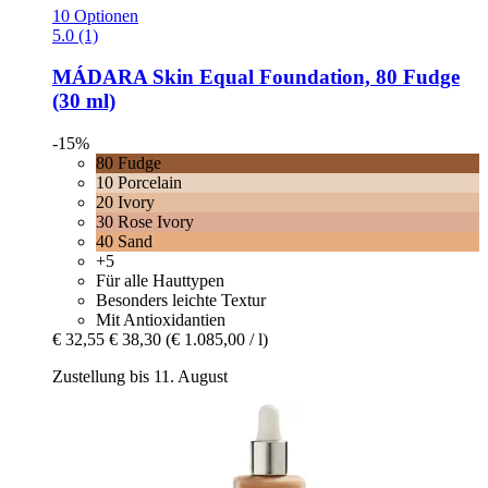
10 Optionen
5.0 (1)
MÁDARA
Skin Equal Foundation, 80 Fudge
(30 ml)
-15%
80 Fudge
10 Porcelain
20 Ivory
30 Rose Ivory
40 Sand
+5
Für alle Hauttypen
Besonders leichte Textur
Mit Antioxidantien
€ 32,55
€ 38,30
(€ 1.085,00 / l)
Zustellung bis 11. August