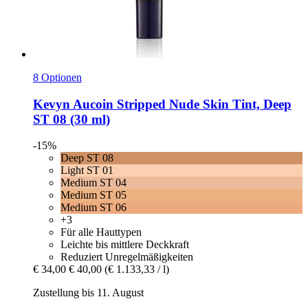
8 Optionen
Kevyn Aucoin
Stripped Nude Skin Tint, Deep
ST 08 (30 ml)
-15%
Deep ST 08
Light ST 01
Medium ST 04
Medium ST 05
Medium ST 06
+3
Für alle Hauttypen
Leichte bis mittlere Deckkraft
Reduziert Unregelmäßigkeiten
€ 34,00
€ 40,00
(€ 1.133,33 / l)
Zustellung bis 11. August