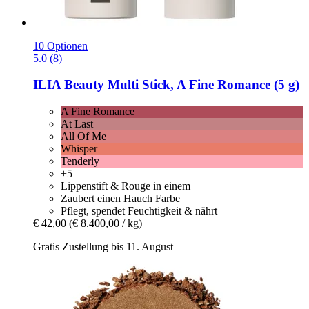
10 Optionen
5.0 (8)
ILIA Beauty
Multi Stick, A Fine Romance (5 g)
A Fine Romance
At Last
All Of Me
Whisper
Tenderly
+5
Lippenstift & Rouge in einem
Zaubert einen Hauch Farbe
Pflegt, spendet Feuchtigkeit & nährt
€ 42,00
(€ 8.400,00 / kg)
Gratis Zustellung bis 11. August