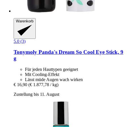
Warenkorb
5.0 (3)
Tonymoly
Panda's Dream So Cool Eye Stick, 9
g
Für jeden Hauttypen geeignet
Mit Cooling-Effekt
Lässt müde Augen wach wirken
€ 16,90
(€ 1.877,78 / kg)
Zustellung bis 11. August