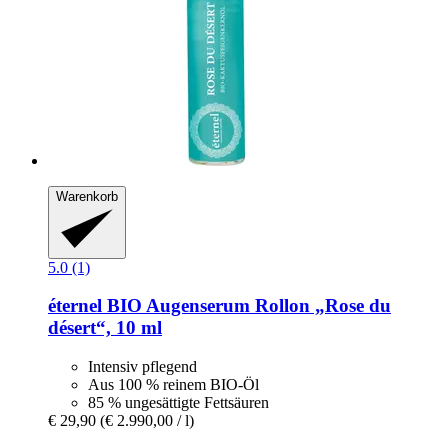
Warenkorb
5.0 (1)
éternel
BIO Augenserum Rollon „Rose du
désert“, 10 ml
Intensiv pflegend
Aus 100 % reinem BIO-Öl
85 % ungesättigte Fettsäuren
€ 29,90
(€ 2.990,00 / l)