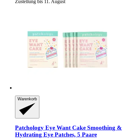
Zustellung bis 11. August
Warenkorb
Patchology
Eye Want Cake Smoothing &
Hydrating Eye Patches, 5 Paare