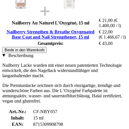
€ 21,00
(€
Nailberry Au Naturel L'Oxygéné, 15 ml
1.400,00 / l)
Nailberry Strengthen & Breathe Oxygenated
€ 22,00
Base Coat and Nail Strengthener, 15 ml
(€ 1.466,67 / l)
Gesamtpreis:
€ 43,00
Beide in den Warenkorb
Beschreibung
Nailberry Lacke wurden mit einer neuen patentierten Technologie
entwickelt, die den Nagellack widerstandfähiger und
langanhaltender macht.
Die Premiumlacke zeichnen sich durch einzigartige, trendige und
wunderschöne Farben aus. Die LʼOxygéné Farbpalette ist
atmungsaktiv, wasser- und sauerstoffdurchlässig, Halal zertifiziert,
vegan und glutenfrei.
Art.-Nr.:
CF-NBY057
Inhalt:
15 ml
EAN:
8715309908798