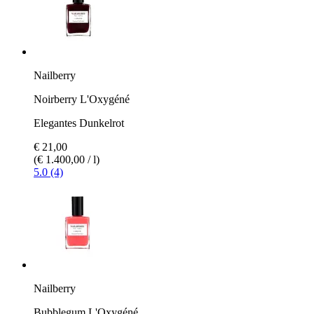
Nailberry
Noirberry L'Oxygéné
Elegantes Dunkelrot
€ 21,00
(€ 1.400,00 / l)
5.0 (4)
Nailberry
Bubblegum L'Oxygéné