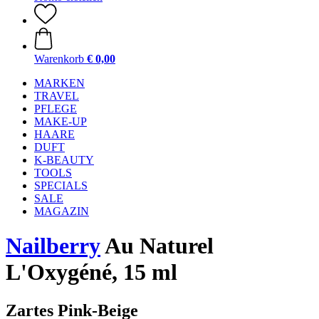
Warenkorb
€ 0,00
MARKEN
TRAVEL
PFLEGE
MAKE-UP
HAARE
DUFT
K-BEAUTY
TOOLS
SPECIALS
SALE
MAGAZIN
Nailberry
Au Naturel
L'Oxygéné, 15 ml
Zartes Pink-Beige