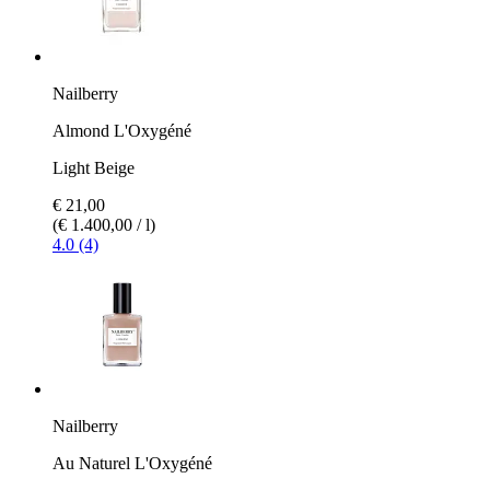
Nailberry
Almond L'Oxygéné
Light Beige
€ 21,00
(€ 1.400,00 / l)
4.0 (4)
Nailberry
Au Naturel L'Oxygéné