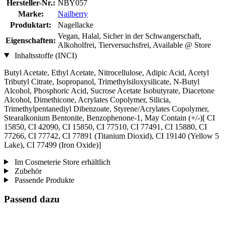
Hersteller-Nr.:
NBY057
Marke:
Nailberry
Produktart:
Nagellacke
Vegan, Halal, Sicher in der Schwangerschaft,
Eigenschaften:
Alkoholfrei, Tierversuchsfrei, Available @ Store
Inhaltsstoffe (INCI)
Butyl Acetate, Ethyl Acetate, Nitrocellulose, Adipic Acid, Acetyl
Tributyl Citrate, Isopropanol, Trimethylsiloxysilicate, N-Butyl
Alcohol, Phosphoric Acid, Sucrose Acetate Isobutyrate, Diacetone
Alcohol, Dimethicone, Acrylates Copolymer, Silicia,
Trimethylpentanediyl Dibenzoate, Styrene/Acrylates Copolymer,
Stearalkonium Bentonite, Benzophenone-1, May Contain (+/-)[ CI
15850, CI 42090, CI 15850, CI 77510, CI 77491, CI 15880, CI
77266, CI 77742, CI 77891 (Titanium Dioxid), CI 19140 (Yellow 5
Lake), CI 77499 (Iron Oxide)]
Im Cosmeterie Store erhältlich
Zubehör
Passende Produkte
Passend dazu