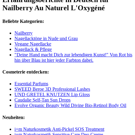
Nailberry Au Naturel L'Oxygéné
Beliebte Kategorien:
Nailberry
Nagellacktöne in Nude und Grau
Vegane Nagellacke
Nagellack & Pflege
"Deine Hand macht Dich zur lebendigen Kunst!" Von Rot bis
hin über Blau ist hier jeder Farbton dabei.
Cosmeterie entdecken:
Essential Parfums
SWEED Beroe 3D Professional Lashes
UND GRETEL KNUTZEN Lip Gloss
Caudalie Self-Tan Sun Drops
Evolve Organic Beauty Wild Divine Bio-Retinol Body Oil
Neuheiten:
i+m Naturkosmetik Anti-Pickel SOS Treatment
i+m Naturkosmetik Sensitive Care Deo Creme