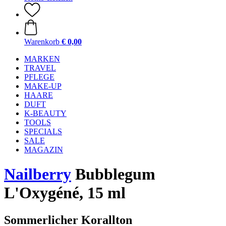
Warenkorb
€ 0,00
MARKEN
TRAVEL
PFLEGE
MAKE-UP
HAARE
DUFT
K-BEAUTY
TOOLS
SPECIALS
SALE
MAGAZIN
Nailberry
Bubblegum
L'Oxygéné, 15 ml
Sommerlicher Korallton