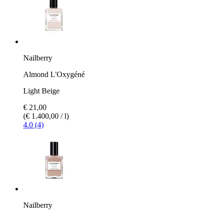
Nailberry
Almond L'Oxygéné
Light Beige
€ 21,00
(€ 1.400,00 / l)
4.0 (4)
Nailberry