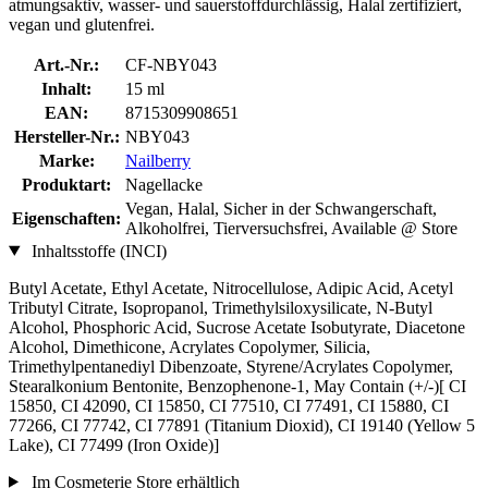
atmungsaktiv, wasser- und sauerstoffdurchlässig, Halal zertifiziert,
vegan und glutenfrei.
Art.-Nr.:
CF-NBY043
Inhalt:
15 ml
EAN:
8715309908651
Hersteller-Nr.:
NBY043
Marke:
Nailberry
Produktart:
Nagellacke
Vegan, Halal, Sicher in der Schwangerschaft,
Eigenschaften:
Alkoholfrei, Tierversuchsfrei, Available @ Store
Inhaltsstoffe (INCI)
Butyl Acetate, Ethyl Acetate, Nitrocellulose, Adipic Acid, Acetyl
Tributyl Citrate, Isopropanol, Trimethylsiloxysilicate, N-Butyl
Alcohol, Phosphoric Acid, Sucrose Acetate Isobutyrate, Diacetone
Alcohol, Dimethicone, Acrylates Copolymer, Silicia,
Trimethylpentanediyl Dibenzoate, Styrene/Acrylates Copolymer,
Stearalkonium Bentonite, Benzophenone-1, May Contain (+/-)[ CI
15850, CI 42090, CI 15850, CI 77510, CI 77491, CI 15880, CI
77266, CI 77742, CI 77891 (Titanium Dioxid), CI 19140 (Yellow 5
Lake), CI 77499 (Iron Oxide)]
Im Cosmeterie Store erhältlich