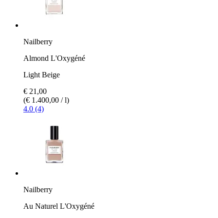
Nailberry
Almond L'Oxygéné
Light Beige
€ 21,00
(€ 1.400,00 / l)
4.0 (4)
Nailberry
Au Naturel L'Oxygéné