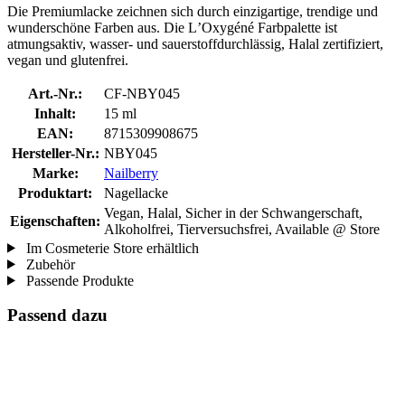
Die Premiumlacke zeichnen sich durch einzigartige, trendige und
wunderschöne Farben aus. Die LʼOxygéné Farbpalette ist
atmungsaktiv, wasser- und sauerstoffdurchlässig, Halal zertifiziert,
vegan und glutenfrei.
Art.-Nr.:
CF-NBY045
Inhalt:
15 ml
EAN:
8715309908675
Hersteller-Nr.:
NBY045
Marke:
Nailberry
Produktart:
Nagellacke
Vegan, Halal, Sicher in der Schwangerschaft,
Eigenschaften:
Alkoholfrei, Tierversuchsfrei, Available @ Store
Im Cosmeterie Store erhältlich
Zubehör
Passende Produkte
Passend dazu