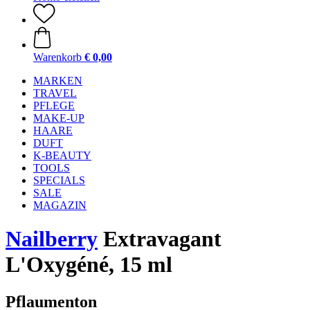
Warenkorb
€ 0,00
MARKEN
TRAVEL
PFLEGE
MAKE-UP
HAARE
DUFT
K-BEAUTY
TOOLS
SPECIALS
SALE
MAGAZIN
Nailberry
Extravagant
L'Oxygéné, 15 ml
Pflaumenton