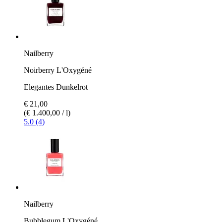
Nailberry
Noirberry L'Oxygéné
Elegantes Dunkelrot
€ 21,00
(€ 1.400,00 / l)
5.0 (4)
Nailberry
Bubblegum L'Oxygéné