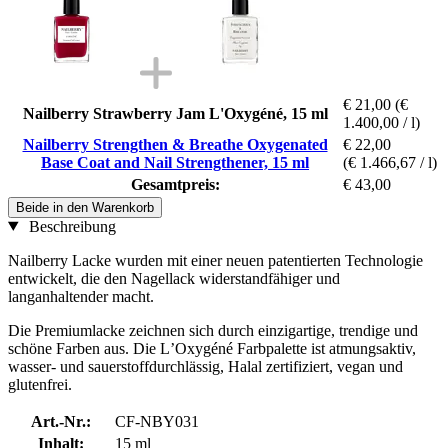
€ 21,00
(€
Nailberry Strawberry Jam L'Oxygéné, 15 ml
1.400,00 / l)
Nailberry Strengthen & Breathe Oxygenated
€ 22,00
Base Coat and Nail Strengthener, 15 ml
(€ 1.466,67 / l)
Gesamtpreis:
€ 43,00
Beide in den Warenkorb
Beschreibung
Nailberry Lacke wurden mit einer neuen patentierten Technologie
entwickelt, die den Nagellack widerstandfähiger und
langanhaltender macht.
Die Premiumlacke zeichnen sich durch einzigartige, trendige und
schöne Farben aus. Die LʼOxygéné Farbpalette ist atmungsaktiv,
wasser- und sauerstoffdurchlässig, Halal zertifiziert, vegan und
glutenfrei.
Art.-Nr.:
CF-NBY031
Inhalt:
15 ml