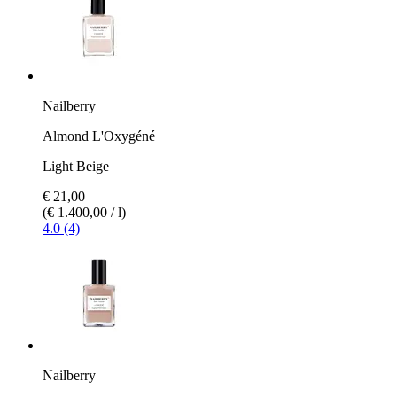
Nailberry
Almond L'Oxygéné
Light Beige
€ 21,00
(€ 1.400,00 / l)
4.0 (4)
Nailberry