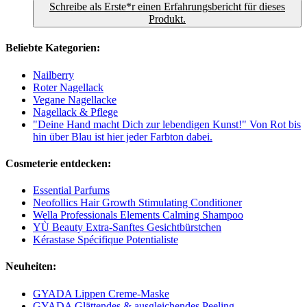
Schreibe als Erste*r einen Erfahrungsbericht für dieses
Produkt.
Beliebte Kategorien:
Nailberry
Roter Nagellack
Vegane Nagellacke
Nagellack & Pflege
"Deine Hand macht Dich zur lebendigen Kunst!" Von Rot bis
hin über Blau ist hier jeder Farbton dabei.
Cosmeterie entdecken:
Essential Parfums
Neofollics Hair Growth Stimulating Conditioner
Wella Professionals Elements Calming Shampoo
YÙ Beauty Extra-Sanftes Gesichtbürstchen
Kérastase Spécifique Potentialiste
Neuheiten:
GYADA Lippen Creme-Maske
GYADA Glättendes & ausgleichendes Peeling