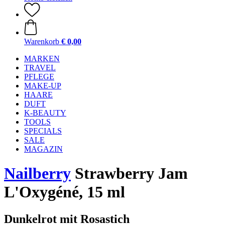
Warenkorb
€ 0,00
MARKEN
TRAVEL
PFLEGE
MAKE-UP
HAARE
DUFT
K-BEAUTY
TOOLS
SPECIALS
SALE
MAGAZIN
Nailberry
Strawberry Jam
L'Oxygéné, 15 ml
Dunkelrot mit Rosastich