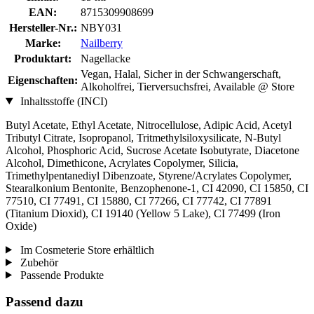
EAN:
8715309908699
Hersteller-Nr.:
NBY031
Marke:
Nailberry
Produktart:
Nagellacke
Vegan, Halal, Sicher in der Schwangerschaft,
Eigenschaften:
Alkoholfrei, Tierversuchsfrei, Available @ Store
Inhaltsstoffe (INCI)
Butyl Acetate, Ethyl Acetate, Nitrocellulose, Adipic Acid, Acetyl
Tributyl Citrate, Isopropanol, Tritmethylsiloxysilicate, N-Butyl
Alcohol, Phosphoric Acid, Sucrose Acetate Isobutyrate, Diacetone
Alcohol, Dimethicone, Acrylates Copolymer, Silicia,
Trimethylpentanediyl Dibenzoate, Styrene/Acrylates Copolymer,
Stearalkonium Bentonite, Benzophenone-1, CI 42090, CI 15850, CI
77510, CI 77491, CI 15880, CI 77266, CI 77742, CI 77891
(Titanium Dioxid), CI 19140 (Yellow 5 Lake), CI 77499 (Iron
Oxide)
Im Cosmeterie Store erhältlich
Zubehör
Passende Produkte
Passend dazu