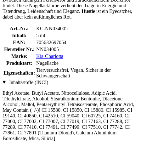
findet. Diese Nagellackfarbe verlieht der Trägerin Energie und
Tatendrang, Leidenschaft und Eleganz.
Hustle
ist ein Eyecatcher,
dabei aber kein aufdringliches Rot.
Art.-Nr.:
KC-NN034005
Inhalt:
5 ml
EAN:
705632697054
Hersteller-Nr.:
NN034005
Marke:
Kia-Charlotta
Produktart:
Nagellacke
Tierversuchsfrei, Vegan, Sicher in der
Eigenschaften:
Schwangerschaft
Inhaltsstoffe (INCI)
Ethyl Acetate, Butyl Acetate, Nitrocellulose, Adipic Acid,
Triethylcitrate, Alcohol, Stearalkonium Bentonite, Diacetone
Alcohol, Maltol, Pentaerythrityl Tetraisostearate, Phosphoric Acid,
May Contain (+/-)[ CI 15580, CI 15850, CI 15880, CI 15985, CI
19140, CI 40850, CI 42510, CI 59040, CI 60725, CI 74160, CI
77000, CI 77002, CI 77007, CI 77019, CI 77163, CI 77288, CI
77289, CI 77410, CI 77491, CI 77499, CI 77510, CI 77742, CI
77861, CI 77891 (Titanium Dioxid), Calcium Aluminium
Borosilicate, Mica, Silicia]