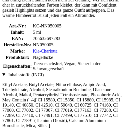
eher in zurückhaltenden Farben kleidet, der kann mit Confident
gezielt Highlights setzen und das ganze Outfit aufpeppen. Das
warme Himbeerrot ist auf jeden Fall ein Allrounder.
Art.-Nr.:
KC-NN050005
Inhalt:
5 ml
EAN:
705632697283
Hersteller-Nr.:
NN050005
Marke:
Kia-Charlotta
Produktart:
Nagellacke
Tierversuchsfrei, Vegan, Sicher in der
Eigenschaften:
Schwangerschaft
Inhaltsstoffe (INCI)
Ethyl Acetate, Butyl Acetate, Nitrocellulose, Adipic Acid,
Triethylcitrate, Alcohol, Stearalkonium Bentonite, Diacetone
Alcohol, Maltol, Pentaerythrityl Tetraisostearate, Phosphoric Acid,
May Contain (+/-)[ CI 15580, CI 15850, CI 15880, CI 15985, CI
19140, CI 40850, CI 42510, CI 59040, CI 60725, CI 74160, CI
77000, CI 77002, CI 77007, CI 77019, CI 77163, CI 77288, CI
77289, CI 77410, CI 77491, CI 77499, CI 77510, CI 77742, CI
77861, CI 77891 (Titanium Dioxid), Calcium Aluminium
Borosilicate, Mica, Silicia]