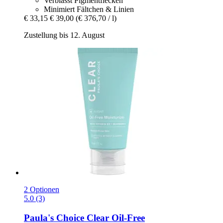
Verblasst Pigmentflecken
Minimiert Fältchen & Linien
€ 33,15
€ 39,00
(€ 376,70 / l)
Zustellung bis 12. August
2 Optionen
5.0 (3)
Paula's Choice
Clear Oil-​Free