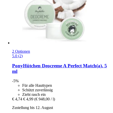
2 Optionen
5.0 (2)
PonyHütchen
Deocreme A Perfect Match(a), 5
ml
-5%
Für alle Hauttypen
Schützt zuverlässig
Zieht rasch ein
€ 4,74
€ 4,99
(€ 948,00 / l)
Zustellung bis 12. August