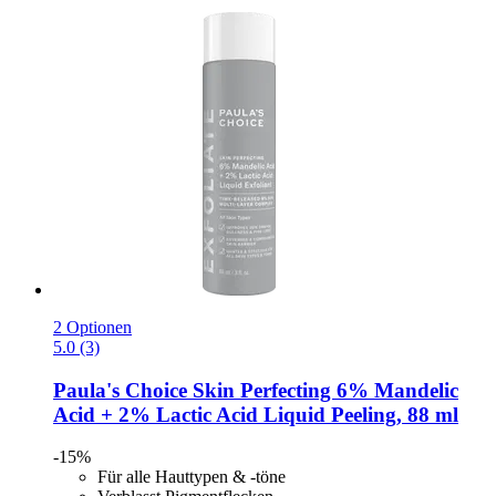
2 Optionen
5.0 (3)
Paula's Choice
Skin Perfecting 6% Mandelic
Acid + 2% Lactic Acid Liquid Peeling, 88 ml
-15%
Für alle Hauttypen & -töne