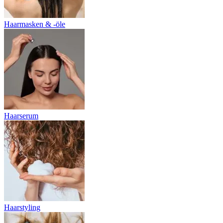
Haarmasken & -öle
Haarserum
Haarstyling