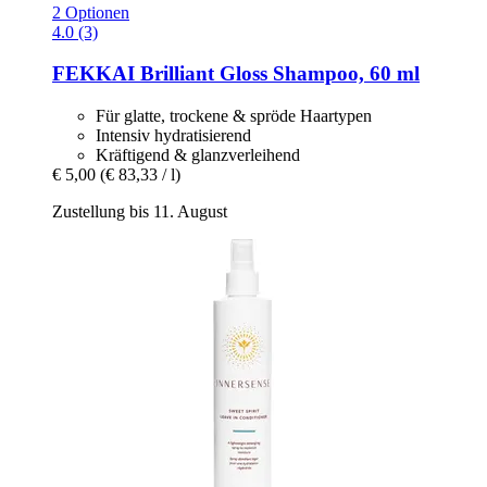
2 Optionen
4.0 (3)
FEKKAI
Brilliant Gloss Shampoo, 60 ml
Für glatte, trockene & spröde Haartypen
Intensiv hydratisierend
Kräftigend & glanzverleihend
€ 5,00
(€ 83,33 / l)
Zustellung bis 11. August