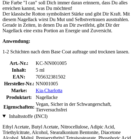
Die Farbe "I can" soll Dich immer daran erinnern, dass Du alles
erreichen kannst, was Du möchtest!
Der klassische Rotton symbolisiert Stärke und gibt Dir Kraft. Mit
diesem Nagellack wirst Du Mut und Selbstvertrauen ausstrahlen.
Gerade in Zeiten, in denen Du an Dir zweifelst, gibt Dir der
Nagellack eine extra Portion an Energie und Zuversicht.
Anwendung:
1-2 Schichten nach dem Base Coat auftrage und trocknen lassen.
Art.-Nr.:
KC-NN001005
Inhalt:
5 ml
EAN:
705632381502
Hersteller-Nr.:
NN001005
Marke:
Kia-Charlotta
Produktart:
Nagellacke
Vegan, Sicher in der Schwangerschaft,
Eigenschaften:
Tierversuchsfrei
Inhaltsstoffe (INCI)
Ethyl Acetate, Butyl Acetate, Nitrocellulose, Adipic Acid,
Triethylcitrate, Alcohol, Stearalkonium Bentonite, Diacetone
Alcohol, Maltol, Pentaerythrityl Tetraisostearate, Phosphoric Acid,