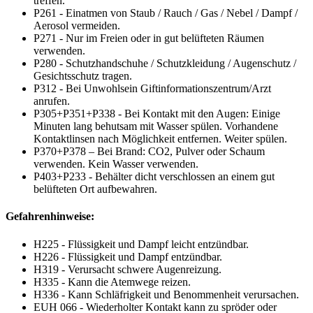
treffen.
P261 - Einatmen von Staub / Rauch / Gas / Nebel / Dampf /
Aerosol vermeiden.
P271 - Nur im Freien oder in gut belüfteten Räumen
verwenden.
P280 - Schutzhandschuhe / Schutzkleidung / Augenschutz /
Gesichtsschutz tragen.
P312 - Bei Unwohlsein Giftinformationszentrum/Arzt
anrufen.
P305+P351+P338 - Bei Kontakt mit den Augen: Einige
Minuten lang behutsam mit Wasser spülen. Vorhandene
Kontaktlinsen nach Möglichkeit entfernen. Weiter spülen.
P370+P378 – Bei Brand: CO2, Pulver oder Schaum
verwenden. Kein Wasser verwenden.
P403+P233 - Behälter dicht verschlossen an einem gut
belüfteten Ort aufbewahren.
Gefahrenhinweise:
H225 - Flüssigkeit und Dampf leicht entzündbar.
H226 - Flüssigkeit und Dampf entzündbar.
H319 - Verursacht schwere Augenreizung.
H335 - Kann die Atemwege reizen.
H336 - Kann Schläfrigkeit und Benommenheit verursachen.
EUH 066 - Wiederholter Kontakt kann zu spröder oder