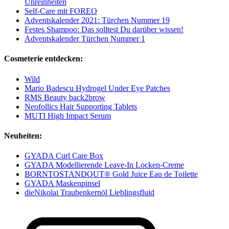
Unreinheiten
Self-Care mit FOREO
Adventskalender 2021: Türchen Nummer 19
Festes Shampoo: Das solltest Du darüber wissen!
Adventskalender Türchen Nummer 1
Cosmeterie entdecken:
Wild
Mario Badescu Hydrogel Under Eye Patches
RMS Beauty back2brow
Neofollics Hair Supporting Tablets
MUTI High Impact Serum
Neuheiten:
GYADA Curl Care Box
GYADA Modellierende Leave-In Locken-Creme
BORNTOSTANDOUT® Gold Juice Eau de Toilette
GYADA Maskenpinsel
dieNikolai Traubenkernöl Lieblingsfluid