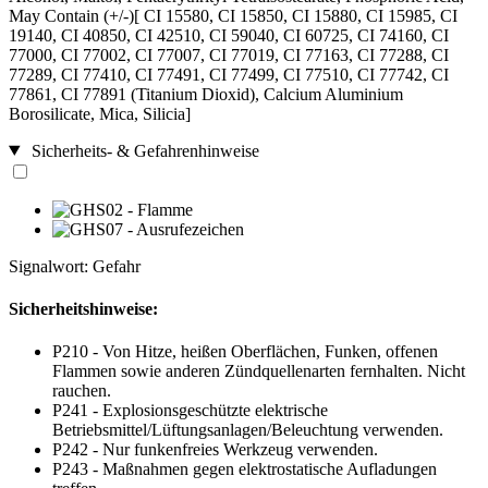
May Contain (+/-)[ CI 15580, CI 15850, CI 15880, CI 15985, CI
19140, CI 40850, CI 42510, CI 59040, CI 60725, CI 74160, CI
77000, CI 77002, CI 77007, CI 77019, CI 77163, CI 77288, CI
77289, CI 77410, CI 77491, CI 77499, CI 77510, CI 77742, CI
77861, CI 77891 (Titanium Dioxid), Calcium Aluminium
Borosilicate, Mica, Silicia]
Sicherheits- & Gefahrenhinweise
Signalwort: Gefahr
Sicherheitshinweise:
P210 - Von Hitze, heißen Oberflächen, Funken, offenen
Flammen sowie anderen Zündquellenarten fernhalten. Nicht
rauchen.
P241 - Explosionsgeschützte elektrische
Betriebsmittel/Lüftungsanlagen/Beleuchtung verwenden.
P242 - Nur funkenfreies Werkzeug verwenden.
P243 - Maßnahmen gegen elektrostatische Aufladungen