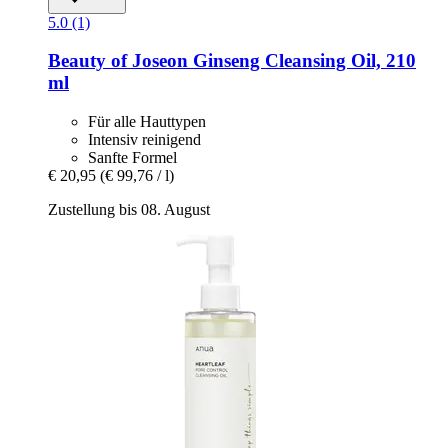
5.0 (1)
Beauty of Joseon
Ginseng Cleansing Oil, 210
ml
Für alle Hauttypen
Intensiv reinigend
Sanfte Formel
€ 20,95
(€ 99,76 / l)
Zustellung bis 08. August