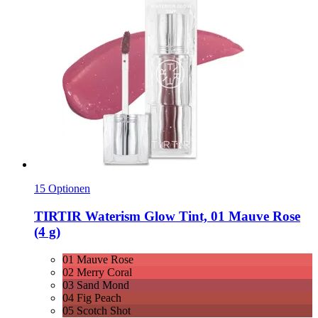
15 Optionen
TIRTIR
Waterism Glow Tint, 01 Mauve Rose
(4 g)
01 Mauve Rose
02 Merry Coral
03 Sand Mond
04 Fig Peach
05 Scotch Shot