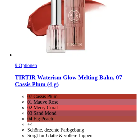
9 Optionen
TIRTIR
Waterism Glow Melting Balm, 07
Cassis Plum (4 g)
07 Cassis Plum
01 Mauve Rose
02 Merry Coral
03 Sand Mond
04 Fig Peach
+4
Schöne, dezente Farbgebung
Sorgt für Glätte & vollere Lippen