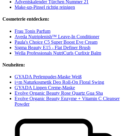
Adventskalender Türchen Nummer 21
Make-up-Pinsel richtig reinigen
Cosmeterie entdecken:
Frau Tonis Parfum
Aveda Nutriplenish™ Leave-In Conditioner
Paula's Choice C5 Super Boost Eye Cream
Sigma Beauty E15 - Flat Definer Brush
Wella Professionals NutriCurls Curlixir Balm
Neuheiten:
GYADA Perlenpuder-Maske Weiß
i+m Naturkosmetik Deo Roll-On Floral Swing
GYADA Lippen Creme-Maske
Evolve Organic Beauty Rose Quartz Gua Sha
Evolve Organic Beauty Enzyme + Vitamin C Cleanser
Powder