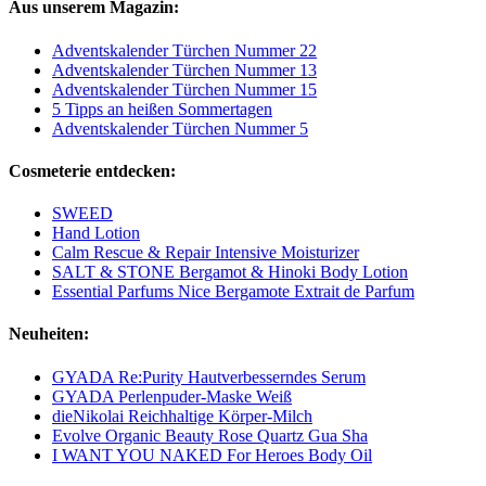
Aus unserem Magazin:
Adventskalender Türchen Nummer 22
Adventskalender Türchen Nummer 13
Adventskalender Türchen Nummer 15
5 Tipps an heißen Sommertagen
Adventskalender Türchen Nummer 5
Cosmeterie entdecken:
SWEED
Hand Lotion
Calm Rescue & Repair Intensive Moisturizer
SALT & STONE Bergamot & Hinoki Body Lotion
Essential Parfums Nice Bergamote Extrait de Parfum
Neuheiten:
GYADA Re:Purity Hautverbesserndes Serum
GYADA Perlenpuder-Maske Weiß
dieNikolai Reichhaltige Körper-Milch
Evolve Organic Beauty Rose Quartz Gua Sha
I WANT YOU NAKED For Heroes Body Oil