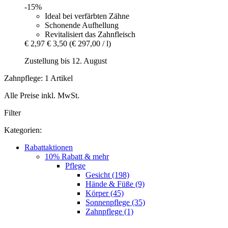
-15%
Ideal bei verfärbten Zähne
Schonende Aufhellung
Revitalisiert das Zahnfleisch
€ 2,97
€ 3,50
(€ 297,00 / l)
Zustellung bis 12. August
Zahnpflege: 1 Artikel
Alle Preise inkl. MwSt.
Filter
Kategorien:
Rabattaktionen
10% Rabatt & mehr
Pflege
Gesicht (198)
Hände & Füße (9)
Körper (45)
Sonnenpflege (35)
Zahnpflege (1)