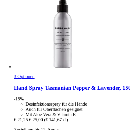
3 Optionen
Hand Spray Tasmanian Pepper & Lavender, 15
-15%
Desinfektionsspray für die Hände
Auch für Oberflächen geeignet
Mit Aloe Vera & Vitamin E
€ 21,25
€ 25,00
(€ 141,67 / l)
Zustellung bis 11. August