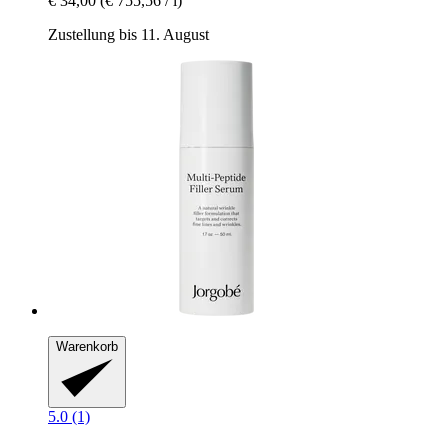
€ 34,00
(€ 755,56 / l)
Zustellung bis 11. August
Warenkorb
5.0 (1)