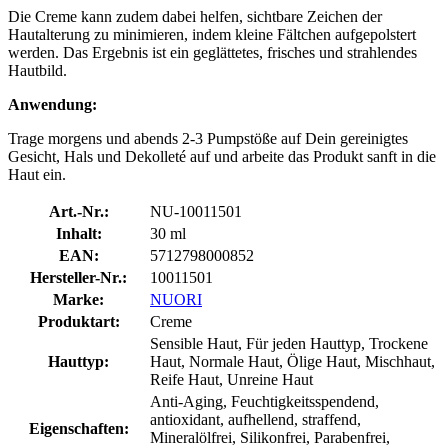
Die Creme kann zudem dabei helfen, sichtbare Zeichen der
Hautalterung zu minimieren, indem kleine Fältchen aufgepolstert
werden. Das Ergebnis ist ein geglättetes, frisches und strahlendes
Hautbild.
Anwendung:
Trage morgens und abends 2-3 Pumpstöße auf Dein gereinigtes
Gesicht, Hals und Dekolleté auf und arbeite das Produkt sanft in die
Haut ein.
Art.-Nr.:
NU-10011501
Inhalt:
30 ml
EAN:
5712798000852
Hersteller-Nr.:
10011501
Marke:
NUORI
Produktart:
Creme
Sensible Haut, Für jeden Hauttyp, Trockene
Hauttyp:
Haut, Normale Haut, Ölige Haut, Mischhaut,
Reife Haut, Unreine Haut
Anti-Aging, Feuchtigkeitsspendend,
antioxidant, aufhellend, straffend,
Eigenschaften:
Mineralölfrei, Silikonfrei, Parabenfrei,