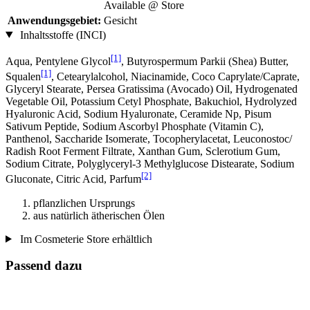
Available @ Store
Anwendungsgebiet:
Gesicht
Inhaltsstoffe (INCI)
[1]
Aqua, Pentylene Glycol
, Butyrospermum Parkii (Shea) Butter,
[1]
Squalen
, Cetearylalcohol, Niacinamide, Coco Caprylate/Caprate,
Glyceryl Stearate, Persea Gratissima (Avocado) Oil, Hydrogenated
Vegetable Oil, Potassium Cetyl Phosphate, Bakuchiol, Hydrolyzed
Hyaluronic Acid, Sodium Hyaluronate, Ceramide Np, Pisum
Sativum Peptide, Sodium Ascorbyl Phosphate (Vitamin C),
Panthenol, Saccharide Isomerate, Tocopherylacetat, Leuconostoc/
Radish Root Ferment Filtrate, Xanthan Gum, Sclerotium Gum,
Sodium Citrate, Polyglyceryl-3 Methylglucose Distearate, Sodium
[2]
Gluconate, Citric Acid, Parfum
pflanzlichen Ursprungs
aus natürlich ätherischen Ölen
Im Cosmeterie Store erhältlich
Passend dazu