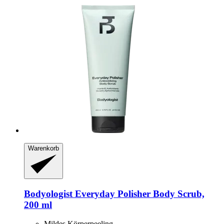
Warenkorb
Bodyologist
Everyday Polisher Body Scrub,
200 ml
Mildes Körperpeeling