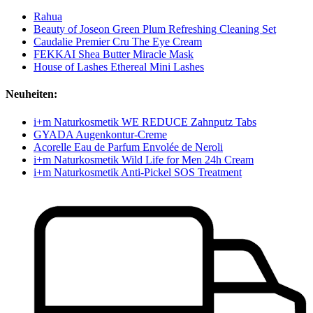
Rahua
Beauty of Joseon Green Plum Refreshing Cleaning Set
Caudalie Premier Cru The Eye Cream
FEKKAI Shea Butter Miracle Mask
House of Lashes Ethereal Mini Lashes
Neuheiten:
i+m Naturkosmetik WE REDUCE Zahnputz Tabs
GYADA Augenkontur-Creme
Acorelle Eau de Parfum Envolée de Neroli
i+m Naturkosmetik Wild Life for Men 24h Cream
i+m Naturkosmetik Anti-Pickel SOS Treatment