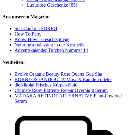
Luxuriöse Geschenke (85)
Aus unserem Magazin:
Self-Care mit FOREO
How To Party
Know How - Gesichtspflege
Nahrungsergänzung in der Kosmetik
Adventskalender Türchen Nummer 14
Neuheiten:
Evolve Organic Beauty Rose Quartz Gua Sha
BORNTOSTANDOUT® Musc X Eau de Toilette
dieNikolai Frisches Körper-Fluid
Ultimate Reset Extreme Repair Overnight Serum
MÁDARA RETINOL ALTERNATIVE Plant-Powered
Serum