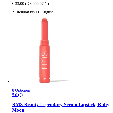
€ 33,00
(€ 3.666,67 / l)
Zustellung bis 11. August
8 Optionen
5.0 (2)
RMS Beauty
Legendary Serum Lipstick, Ruby
Moon