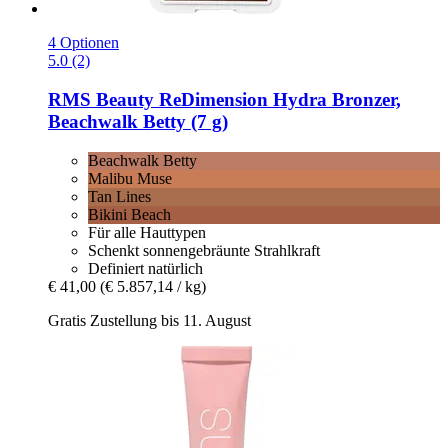
4 Optionen
5.0 (2)
RMS Beauty
ReDimension Hydra Bronzer,
Beachwalk Betty (7 g)
Beachwalk Betty
Malibu Muse
Tan Lines
Bikini Beach
Für alle Hauttypen
Schenkt sonnengebräunte Strahlkraft
Definiert natürlich
€ 41,00
(€ 5.857,14 / kg)
Gratis Zustellung bis 11. August