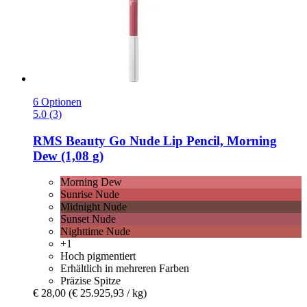
6 Optionen
5.0 (3)
RMS Beauty
Go Nude Lip Pencil, Morning
Dew (1,08 g)
Morning Dew
Sunrise Nude
Midnight Nude
Sunset Nude
Nighttime Nude
+1
Hoch pigmentiert
Erhältlich in mehreren Farben
Präzise Spitze
€ 28,00
(€ 25.925,93 / kg)