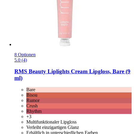
8 Optionen
5.0 (4)
RMS Beauty
Liplights Cream Lipgloss, Bare (9
ml)
Bare
Bisou
Rumor
Crush
Rhythm
+3
Multifunktionaler Lipgloss
Verleiht einzigartigen Glanz
Erhältlich in unterschiedlichen Farben