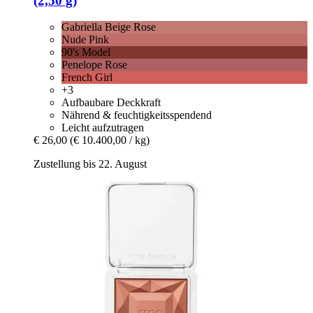
(2,50 g)
Gabriella Beige Rose
Nude Pink
90's Model
Penelope Rose
French Girl
+3
Aufbaubare Deckkraft
Nährend & feuchtigkeitsspendend
Leicht aufzutragen
€ 26,00
(€ 10.400,00 / kg)
Zustellung bis 22. August