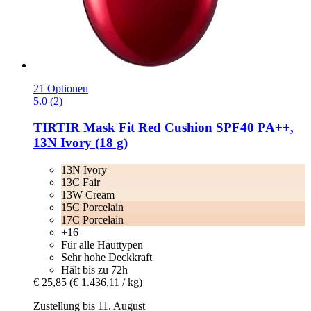
21 Optionen
5.0 (2)
TIRTIR
Mask Fit Red Cushion SPF40 PA++,
13N Ivory (18 g)
13N Ivory
13C Fair
13W Cream
15C Porcelain
17C Porcelain
+16
Für alle Hauttypen
Sehr hohe Deckkraft
Hält bis zu 72h
€ 25,85
(€ 1.436,11 / kg)
Zustellung bis 11. August