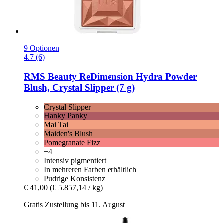
9 Optionen
4.7 (6)
RMS Beauty
ReDimension Hydra Powder
Blush, Crystal Slipper (7 g)
Crystal Slipper
Hanky Panky
Mai Tai
Maiden's Blush
Pomegranate Fizz
+4
Intensiv pigmentiert
In mehreren Farben erhältlich
Pudrige Konsistenz
€ 41,00
(€ 5.857,14 / kg)
Gratis Zustellung bis 11. August