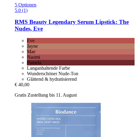
5 Optionen
5.0 (1)
RMS Beauty
Legendary Serum Lipstick: The
Nudes, Eve
Eve
Jayne
Mae
Naomi
Pamela
Langanhaltende Farbe
Wunderschöner Nude-Ton
Glättend & hydratisierend
€ 40,00
Gratis Zustellung bis 11. August