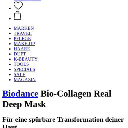
MARKEN
TRAVEL
PFLEGE
MAKE-UP
HAARE
DUFT
K-BEAUTY
TOOLS
SPECIALS
SALE
MAGAZIN
Biodance
Bio-Collagen Real
Deep Mask
Für eine spürbare Transformation deiner
Haut