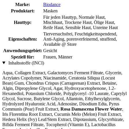
Marke:
Biodance
Produktart:
Masken
Für jeden Hauttyp, Normale Haut,
Hauttyp:
Mischhaut, Trockene Haut, Ölige Haut,
Reife Haut, Sensible Haut, Unreine Haut
Tierversuchsfrei, Feuchtigkeitsspendend,
Eigenschaften:
Anti-Aging, porenverfeinernd, straffend,
Available @ Store
Anwendungsgebiet:
Gesicht
Speziell für:
Frauen, Männer
Inhaltsstoffe (INCI)
Aqua, Collagen Extract, Galactomyces Ferment Filtrate, Glycerin,
Acrylates Copolymer, Niacinamide, Ceratonia Siliqua (Locust
Bean) Gum, Chondrus Crispus (Carrageenan) Extract, Betaine,
Algin, Dipropylene Glycol, Agar, Hydroxyacetophenone, 1.2-
Hexanediol, Potassium Chloride, Polyglyceryl -10 Laurate, Caprylyl
Glycol, Sucrose, Butylene Glycol, Allantoin, Ethylhexylglycerin,
Hydrolyzed Hyaluronic Acid, Adenosine, Disodium Edta, Pyrus
Communis (Pear) Fruit Extract,
Rosa Damascena Flower Water
,
Iris Florentina Root Extract, Cucumis Melo (Melon) Fruit Extract,
Hedera Helix (Ivy) Leaf/Stem Extract, Dipotassium, Glycyrrhizate,
Bifida Ferment Filtrate, Tocopherol (Vitamin E), Lactobacillus