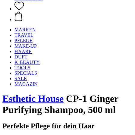
MARKEN
TRAVEL
PFLEGE
MAKE-UP
HAARE
DUFT
K-BEAUTY
TOOLS
SPECIALS
SALE
MAGAZIN
Esthetic House
CP-1 Ginger
Purifying Shampoo, 500 ml
Perfekte Pflege für dein Haar