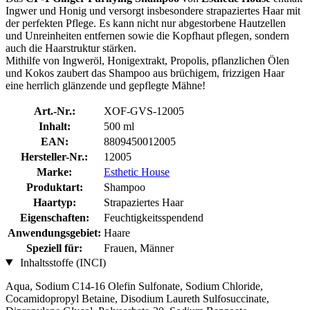
Ingwer und Honig und versorgt insbesondere strapaziertes Haar mit
der perfekten Pflege. Es kann nicht nur abgestorbene Hautzellen
und Unreinheiten entfernen sowie die Kopfhaut pflegen, sondern
auch die Haarstruktur stärken.
Mithilfe von Ingweröl, Honigextrakt, Propolis, pflanzlichen Ölen
und Kokos zaubert das Shampoo aus brüchigem, frizzigen Haar
eine herrlich glänzende und gepflegte Mähne!
Art.-Nr.:
XOF-GVS-12005
Inhalt:
500 ml
EAN:
8809450012005
Hersteller-Nr.:
12005
Marke:
Esthetic House
Produktart:
Shampoo
Haartyp:
Strapaziertes Haar
Eigenschaften:
Feuchtigkeitsspendend
Anwendungsgebiet:
Haare
Speziell für:
Frauen, Männer
Inhaltsstoffe (INCI)
Aqua, Sodium C14-16 Olefin Sulfonate, Sodium Chloride,
Cocamidopropyl Betaine, Disodium Laureth Sulfosuccinate,