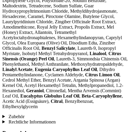
Dipropylene Glycol, Polysorbate-20, Sodium Benzoate,
Maltodextrin, Tetradecene, Sodium Sulfate, Guar
Hydroxypropyltrimonium Chloride, Methyldihydrojasmonate,
Hexadecene, Caramel, Piroctone Olamine, Butylene Glycol,
Laurylpyridinium Chloride, Zingiber Officinale Root Extract,
Amodimethicone, Royal Jelly Extract, Propolis Extract, Mel
(Honey) Extract, Allantoin, Tetramethyl
Acetyloctahydronaphtalenes, Hexamethylindanopyran, Caprylyl
Glycol, Olea Europaea (Olive) Oil, Disodium Edta, Zinziber
Officinalis Root Oil,
Benzyl Salicylate
, Laureth-9, Isopropyl
Myristate, Isobutyl Methyl Tetrahydropyranol,
Linalool
,
Citrus
Sinensis (Orange) Peel Oil
, Laureth-3, Simmondsia Chinensis Oil,
Phenylethanol, Methyl Anthranilate, Methoxyhydratropaldehyde,
Linalyl Acetate
,
Eugenia Caryophyllus Leaf Oil
, Dihydro
Pentamethylindanone, Cyclamen Aldehyde,
Citrus Limon Oil
,
Cedrol Methyl Ether, Benzyl Acetate, Argania Spinosa (Argan)
Kernel Oil, Acetyl Hexamethyl Tetralin, Methylpropanediol, 1.2-
Hexanediol,
Geraniol
, Citronellal, Mentha Arvensis (Cornmint)
Leaf Oil,
Eucalyptus Globulus Leaf Oil
,
Beta-Caryophyllene
,
Acetic Acid (Essigsäure),
Citral
, Benzylbenzoat,
Ethylhexylglycerin
Zubehör
Rechtliche Informationen