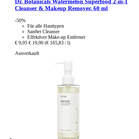
Dr. Botanicals
Watermelon Superfood 2-​in-​1
Cleanser & Makeup Remover, 60 ml
-50%
Für alle Hauttypen
Sanfter Cleanser
Effektiver Make-up Entferner
€ 9,95
€ 19,90
(€ 165,83 / l)
Ausverkauft