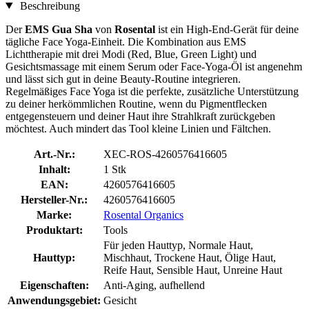
Beschreibung
Der
EMS Gua Sha
von
Rosental
ist ein High-End-Gerät für deine
tägliche Face Yoga-Einheit. Die Kombination aus EMS
Lichttherapie mit drei Modi (Red, Blue, Green Light) und
Gesichtsmassage mit einem Serum oder Face-Yoga-Öl ist angenehm
und lässt sich gut in deine Beauty-Routine integrieren.
Regelmäßiges Face Yoga ist die perfekte, zusätzliche Unterstützung
zu deiner herkömmlichen Routine, wenn du Pigmentflecken
entgegensteuern und deiner Haut ihre Strahlkraft zurückgeben
möchtest. Auch mindert das Tool kleine Linien und Fältchen.
Art.-Nr.:
XEC-ROS-4260576416605
Inhalt:
1 Stk
EAN:
4260576416605
Hersteller-Nr.:
4260576416605
Marke:
Rosental Organics
Produktart:
Tools
Für jeden Hauttyp, Normale Haut,
Hauttyp:
Mischhaut, Trockene Haut, Ölige Haut,
Reife Haut, Sensible Haut, Unreine Haut
Eigenschaften:
Anti-Aging, aufhellend
Anwendungsgebiet:
Gesicht