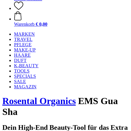
Warenkorb
€ 0,00
MARKEN
TRAVEL
PFLEGE
MAKE-UP
HAARE
DUFT
K-BEAUTY
TOOLS
SPECIALS
SALE
MAGAZIN
Rosental Organics
EMS Gua
Sha
Dein High-End Beauty-Tool für das Extra