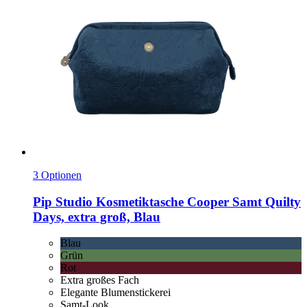
3 Optionen
Pip Studio
Kosmetiktasche Cooper Samt Quilty
Days, extra groß, Blau
Blau
Grün
Rot
Extra großes Fach
Elegante Blumenstickerei
Samt-Look