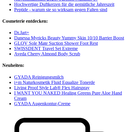
Hochwertige Duftkerzen für die gemütliche Jahreszeit
Peptide - warum sie so wirksam gegen Falten sind
Cosmeterie entdecken:
Dr.Jart+
Danessa Myricks Beauty Yummy Skin 10/10 Barrier Boost
GLOV Sole Mate Suction Shower Foot Rest
SWISSDENT Travel Set Extreme
Aveda Cherry Almond Body Scrub
Neuheiten:
GYADA Reinigungsmilch
i+m Naturkosmetik Fluid Equalize Tonerde
Living Proof Style Lab® Flex Hairspray
I WANT YOU NAKED Healing Greens Pure Aloe Hand
Cream
GYADA Augenkontur-Creme