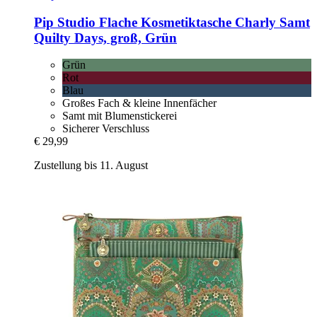
Pip Studio
Flache Kosmetiktasche Charly Samt
Quilty Days, groß, Grün
Grün
Rot
Blau
Großes Fach & kleine Innenfächer
Samt mit Blumenstickerei
Sicherer Verschluss
€ 29,99
Zustellung bis 11. August