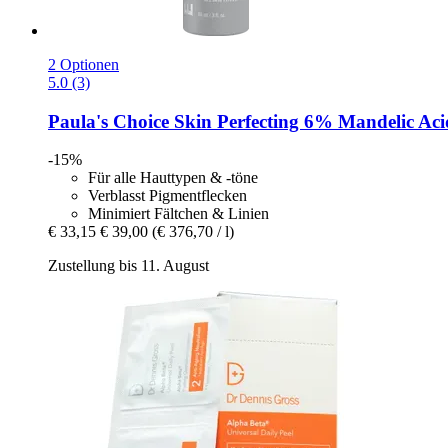
2 Optionen
5.0 (3)
Paula's Choice
Skin Perfecting 6% Mandelic Acid
-15%
Für alle Hauttypen & -töne
Verblasst Pigmentflecken
Minimiert Fältchen & Linien
€ 33,15
€ 39,00
(€ 376,70 / l)
Zustellung bis 11. August