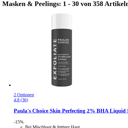
Masken & Peelings: 1 - 30 von 358 Artikel
2 Optionen
4.8 (36)
Paula's Choice
Skin Perfecting 2% BHA Liquid P
-15%
Bei Mischhaut & fettiger Haut