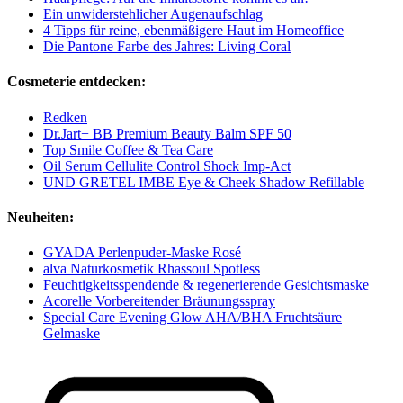
Ein unwiderstehlicher Augenaufschlag
4 Tipps für reine, ebenmäßigere Haut im Homeoffice
Die Pantone Farbe des Jahres: Living Coral
Cosmeterie entdecken:
Redken
Dr.Jart+ BB Premium Beauty Balm SPF 50
Top Smile Coffee & Tea Care
Oil Serum Cellulite Control Shock Imp-Act
UND GRETEL IMBE Eye & Cheek Shadow Refillable
Neuheiten:
GYADA Perlenpuder-Maske Rosé
alva Naturkosmetik Rhassoul Spotless
Feuchtigkeitsspendende & regenerierende Gesichtsmaske
Acorelle Vorbereitender Bräunungsspray
Special Care Evening Glow AHA/BHA Fruchtsäure
Gelmaske