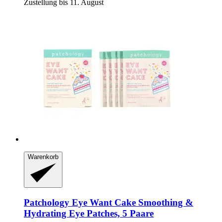
Zustellung bis 11. August
Warenkorb
Patchology
Eye Want Cake Smoothing &
Hydrating Eye Patches, 5 Paare