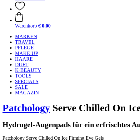
Warenkorb
€ 0,00
MARKEN
TRAVEL
PFLEGE
MAKE-UP
HAARE
DUFT
K-BEAUTY
TOOLS
SPECIALS
SALE
MAGAZIN
Patchology
Serve Chilled On Ice
Hydrogel-Augenpads für ein erfrischtes A
Patchology Serve Chilled On Ice Firming Eye Gels