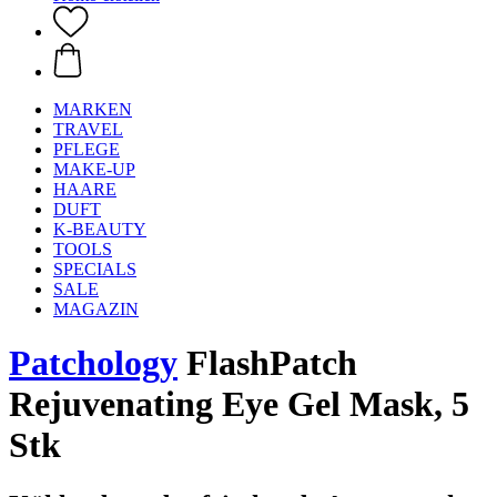
MARKEN
TRAVEL
PFLEGE
MAKE-UP
HAARE
DUFT
K-BEAUTY
TOOLS
SPECIALS
SALE
MAGAZIN
Patchology
FlashPatch
Rejuvenating Eye Gel Mask, 5
Stk