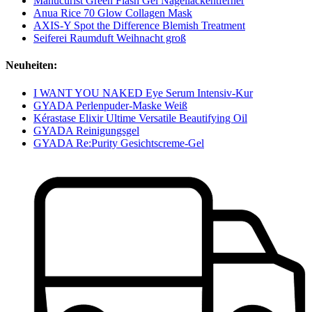
Manucurist Green Flash Gel Nagellackentferner
Anua Rice 70 Glow Collagen Mask
AXIS-Y Spot the Difference Blemish Treatment
Seiferei Raumduft Weihnacht groß
Neuheiten:
I WANT YOU NAKED Eye Serum Intensiv-Kur
GYADA Perlenpuder-Maske Weiß
Kérastase Elixir Ultime Versatile Beautifying Oil
GYADA Reinigungsgel
GYADA Re:Purity Gesichtscreme-Gel