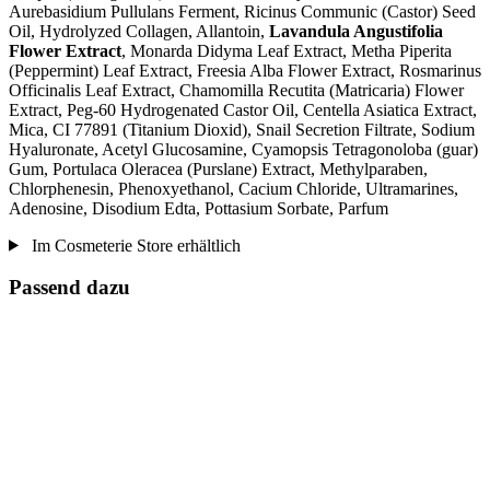
Aurebasidium Pullulans Ferment, Ricinus Communic (Castor) Seed
Oil, Hydrolyzed Collagen, Allantoin,
Lavandula Angustifolia
Flower Extract
, Monarda Didyma Leaf Extract, Metha Piperita
(Peppermint) Leaf Extract, Freesia Alba Flower Extract, Rosmarinus
Officinalis Leaf Extract, Chamomilla Recutita (Matricaria) Flower
Extract, Peg-60 Hydrogenated Castor Oil, Centella Asiatica Extract,
Mica, CI 77891 (Titanium Dioxid), Snail Secretion Filtrate, Sodium
Hyaluronate, Acetyl Glucosamine, Cyamopsis Tetragonoloba (guar)
Gum, Portulaca Oleracea (Purslane) Extract, Methylparaben,
Chlorphenesin, Phenoxyethanol, Cacium Chloride, Ultramarines,
Adenosine, Disodium Edta, Pottasium Sorbate, Parfum
Im Cosmeterie Store erhältlich
Passend dazu