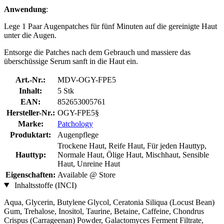
Anwendung
:
Lege 1 Paar Augenpatches für fünf Minuten auf die gereinigte Haut
unter die Augen.
Entsorge die Patches nach dem Gebrauch und massiere das
überschüssige Serum sanft in die Haut ein.
Art.-Nr.:
MDV-OGY-FPE5
Inhalt:
5 Stk
EAN:
852653005761
Hersteller-Nr.:
OGY-FPE5§
Marke:
Patchology
Produktart:
Augenpflege
Trockene Haut, Reife Haut, Für jeden Hauttyp,
Hauttyp:
Normale Haut, Ölige Haut, Mischhaut, Sensible
Haut, Unreine Haut
Eigenschaften:
Available @ Store
Inhaltsstoffe (INCI)
Aqua, Glycerin, Butylene Glycol, Ceratonia Siliqua (Locust Bean)
Gum, Trehalose, Inositol, Taurine, Betaine, Caffeine, Chondrus
Crispus (Carrageenan) Powder, Galactomyces Ferment Filtrate,