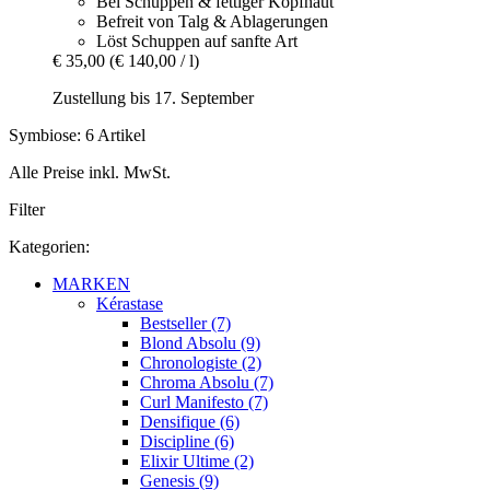
Bei Schuppen & fettiger Kopfhaut
Befreit von Talg & Ablagerungen
Löst Schuppen auf sanfte Art
€ 35,00
(€ 140,00 / l)
Zustellung bis 17. September
Symbiose: 6 Artikel
Alle Preise inkl. MwSt.
Filter
Kategorien:
MARKEN
Kérastase
Bestseller (7)
Blond Absolu (9)
Chronologiste (2)
Chroma Absolu (7)
Curl Manifesto (7)
Densifique (6)
Discipline (6)
Elixir Ultime (2)
Genesis (9)