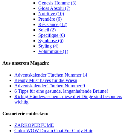
Genesis Homme (3)
Gloss Absolu (7)
Nutritive (10)
Première (6)
Résistance (12)
Soleil (2)
Specifique (6)
Symbiose (6)
Styling (4)
Volumifique (1)
Aus unserem Magazin:
Adventskalender Türchen Nummer 14
Beauty Must-haves für die Wiesn
Adventskalender Türchen Nummer 9
6 Tipps für eine gesunde, langanhaltende Bräune!
Richtig Händewaschen - diese drei Dinge sind besonders
wichtig
Cosmeterie entdecken:
ZARKOPERFUME
Color WOW Dream Coat For Curly Hair